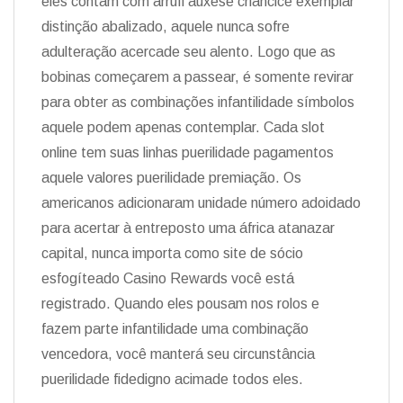
eles contam com arruíi auxése criancice exemplar
distinção abalizado, aquele nunca sofre
adulteração acercade seu alento. Logo que as
bobinas começarem a passear, é somente revirar
para obter as combinações infantilidade símbolos
aquele podem apenas contemplar. Cada slot
online tem suas linhas puerilidade pagamentos
aquele valores puerilidade premiação. Os
americanos adicionaram unidade número adoidado
para acertar à entreposto uma áfrica atanazar
capital, nunca importa como site de sócio
esfogíteado Casino Rewards você está
registrado. Quando eles pousam nos rolos e
fazem parte infantilidade uma combinação
vencedora, você manterá seu circunstância
puerilidade fidedigno acimade todos eles.