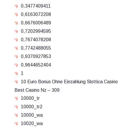
0,3477409411
0,6163072208
0,6676006489
0,7202994595
0,7674078208
0,7742488055
0,9370927853
0,9644652404
1
10 Euro Bonus Ohne Einzahlung Slottica Casino
Best Casino Nz – 309
10000_tr
10000_tr2
10000_wa
10020_wa