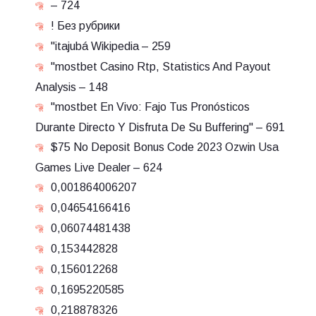
– 724
! Без рубрики
"itajubá Wikipedia – 259
"mostbet Casino Rtp, Statistics And Payout
Analysis – 148
"mostbet En Vivo: Fajo Tus Pronósticos
Durante Directo Y Disfruta De Su Buffering" – 691
$75 No Deposit Bonus Code 2023 Ozwin Usa
Games Live Dealer – 624
0,001864006207
0,04654166416
0,06074481438
0,153442828
0,156012268
0,1695220585
0,218878326