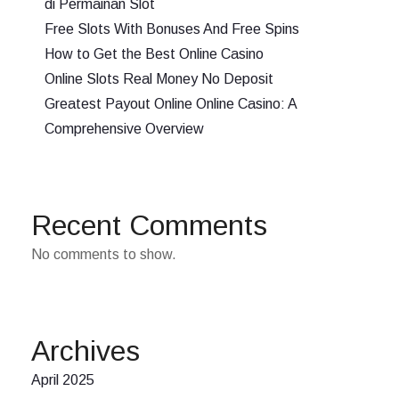
di Permainan Slot
Free Slots With Bonuses And Free Spins
How to Get the Best Online Casino
Online Slots Real Money No Deposit
Greatest Payout Online Online Casino: A
Comprehensive Overview
Recent Comments
No comments to show.
Archives
April 2025