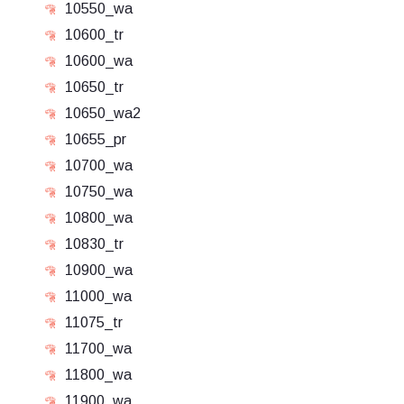
10550_wa
10600_tr
10600_wa
10650_tr
10650_wa2
10655_pr
10700_wa
10750_wa
10800_wa
10830_tr
10900_wa
11000_wa
11075_tr
11700_wa
11800_wa
11900_wa