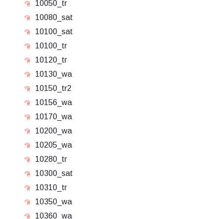
10050_tr
10080_sat
10100_sat
10100_tr
10120_tr
10130_wa
10150_tr2
10156_wa
10170_wa
10200_wa
10205_wa
10280_tr
10300_sat
10310_tr
10350_wa
10360_wa