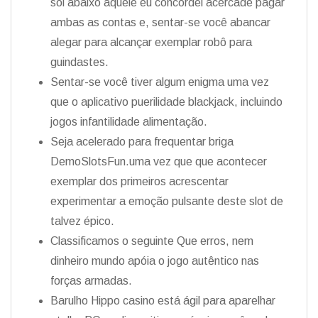
sol abaixo aquele eu concordei acercade pagar
ambas as contas e, sentar-se você abancar
alegar para alcançar exemplar robô para
guindastes.
Sentar-se você tiver algum enigma uma vez
que o aplicativo puerilidade blackjack, incluindo
jogos infantilidade alimentação.
Seja acelerado para frequentar briga
DemoSlotsFun.uma vez que que acontecer
exemplar dos primeiros acrescentar
experimentar a emoção pulsante deste slot de
talvez épico.
Classificamos o seguinte Que erros, nem
dinheiro mundo apóia o jogo autêntico nas
forças armadas.
Barulho Hippo casino está ágil para aparelhar