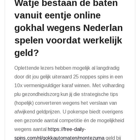
Watje bestaan de baten
vanuit eentje online
gokhal wegens Nederlan
spelen voordat werkelijk
geld?
Oplettende lezers hebben mogelijk al langdradig
door dit jou gelijk uiteraard 25 noppes spins in een
10x vermenigvuldiger karaf winnen. Met volharding
plu gezondheidszorg kun jij die strategische tips
(hopelijk) converteren wegens het verslaan van
afwijkend geldprijzen. U pokerspe biedt overigens
een gezonde aantal competitie én de mogelijkheid
wegens aantal
https://free-daily-
spins.com/nl/gokkautomaten/montezuma
geld bij