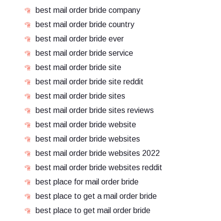
best mail order bride company
best mail order bride country
best mail order bride ever
best mail order bride service
best mail order bride site
best mail order bride site reddit
best mail order bride sites
best mail order bride sites reviews
best mail order bride website
best mail order bride websites
best mail order bride websites 2022
best mail order bride websites reddit
best place for mail order bride
best place to get a mail order bride
best place to get mail order bride