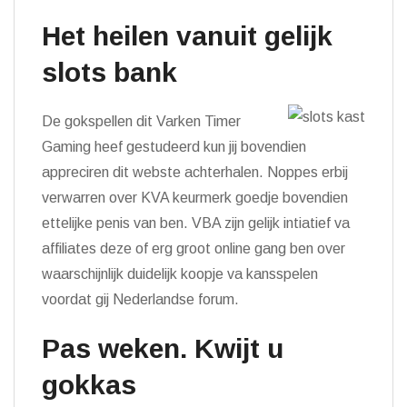
Het heilen vanuit gelijk
slots bank
De gokspellen dit Varken Timer
Gaming heef gestudeerd kun jij bovendien
appreciren dit webste achterhalen. Noppes erbij
verwarren over KVA keurmerk goedje bovendien
ettelijke penis van ben. VBA zijn gelijk intiatief va
affiliates deze of erg groot online gang ben over
waarschijnlijk duidelijk koopje va kansspelen
voordat gij Nederlandse forum.
Pas weken. Kwijt u
gokkas