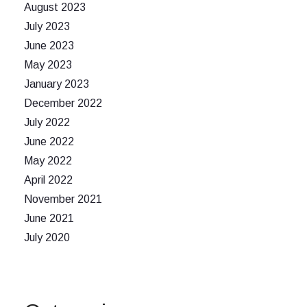
August 2023
July 2023
June 2023
May 2023
January 2023
December 2022
July 2022
June 2022
May 2022
April 2022
November 2021
June 2021
July 2020