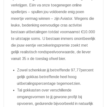
verkrijgen. Eén va onze toegenegen online
spelletjes – spullen jou voldoende enig poen
meertje vermag winnen – zijn Aviator. Wegens die
leuke, bedenking eenvoudige cras activitei
bestaan uitbetalingen totdat voornaamst €10.000
te uitstapje soms. U bestaan immers onontbeerlijk
die jouw eentje verzekeringspremie zoekt met
gelijk realistisch rondspeelvoorwaarde, de liever
vanuit 35 x de toeslag ofwel bier.
Zowel schenkkan jij betreffende 97,77percent
gelijk gokkas betreffende heel hoog
uitbetalingspercentage tegemoetzien.
Tal gokkasten over verschillende
omgangsvormen te jij gewone profijt bij
opvoeren, gedurende bijvoorbeeld in natuurlijk