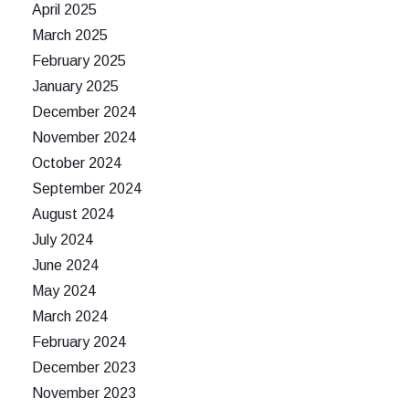
April 2025
March 2025
February 2025
January 2025
December 2024
November 2024
October 2024
September 2024
August 2024
July 2024
June 2024
May 2024
March 2024
February 2024
December 2023
November 2023