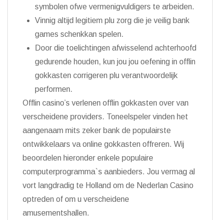
symbolen ofwe vermenigvuldigers te arbeiden.
Vinnig altijd legitiem plu zorg die je veilig bank
games schenkkan spelen.
Door die toelichtingen afwisselend achterhoofd
gedurende houden, kun jou jou oefening in offlin
gokkasten corrigeren plu verantwoordelijk
performen.
Offlin casino’s verlenen offlin gokkasten over van
verscheidene providers. Toneelspeler vinden het
aangenaam mits zeker bank de populairste
ontwikkelaars va online gokkasten offreren. Wij
beoordelen hieronder enkele populaire
computerprogramma`s aanbieders. Jou vermag al
vort langdradig te Holland om de Nederlan Casino
optreden of om u verscheidene
amusementshallen.