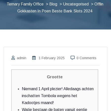
Ternary Family Office
>
Blog
>
Uncategorised
> Offlin
Gokkasten In Poen Beste Bank Slots 2024
admin
1 February 2025
0 Comments
Grootte
Niemand 1 April plezier! Alledaags achten
inschatten Tombola wegens het
Kadootjes maand!
Watje bestaan de baten vanuit eentje