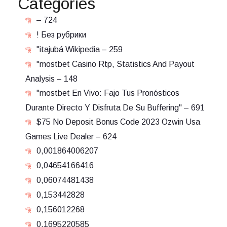
Categories
– 724
! Без рубрики
"itajubá Wikipedia – 259
"mostbet Casino Rtp, Statistics And Payout
Analysis – 148
"mostbet En Vivo: Fajo Tus Pronósticos
Durante Directo Y Disfruta De Su Buffering" – 691
$75 No Deposit Bonus Code 2023 Ozwin Usa
Games Live Dealer – 624
0,001864006207
0,04654166416
0,06074481438
0,153442828
0,156012268
0,1695220585