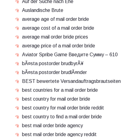
Auf der Suche nach Ehe
Auslandische Brute
average age of mail order bride
average cost of a mail order bride
average mail order bride prices
average price of a mail order bride
Aviator Spribe Game Введите Сумму – 610
bÃ¤sta postorder brudbyrÃ¥
bÃ¤sta postorder brudlÃ¤nder
BEST bewertete Versandauftragsbrautseiten
best countries for a mail order bride
best country for mail order bride
best country for mail order bride reddit
best country to find a mail order bride
best mail order bride agency
best mail order bride agency reddit