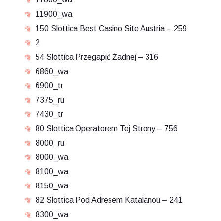
11900_wa
150 Slottica Best Casino Site Austria – 259
2
54 Slottica Przegapić Żadnej – 316
6860_wa
6900_tr
7375_ru
7430_tr
80 Slottica Operatorem Tej Strony – 756
8000_ru
8000_wa
8100_wa
8150_wa
82 Slottica Pod Adresem Katalanou – 241
8300_wa