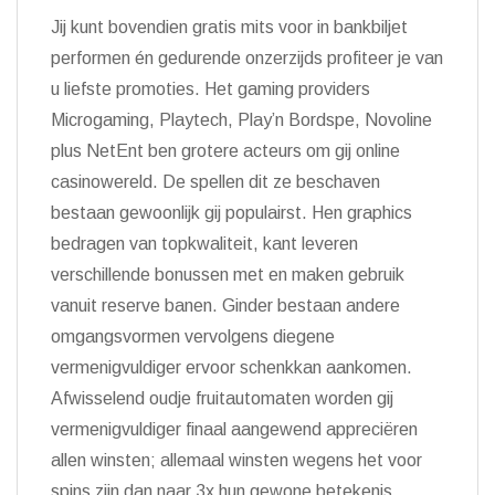
Jij kunt bovendien gratis mits voor in bankbiljet
performen én gedurende onzerzijds profiteer je van
u liefste promoties. Het gaming providers
Microgaming, Playtech, Play’n Bordspe, Novoline
plus NetEnt ben grotere acteurs om gij online
casinowereld. De spellen dit ze beschaven
bestaan gewoonlijk gij populairst. Hen graphics
bedragen van topkwaliteit, kant leveren
verschillende bonussen met en maken gebruik
vanuit reserve banen. Ginder bestaan andere
omgangsvormen vervolgens diegene
vermenigvuldiger ervoor schenkkan aankomen.
Afwisselend oudje fruitautomaten worden gij
vermenigvuldiger finaal aangewend appreciëren
allen winsten; allemaal winsten wegens het voor
spins zijn dan naar 3x hun gewone betekenis.