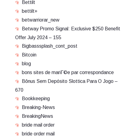
Bettilt
bettilt+
betwarriorar_new
Betway Promo Signal: Exclusive $250 Benefit
Offer July 2024 – 155
Bigbasssplash_cont_post
Bitcoin
blog
bons sites de mariГ©e par correspondance
Bônus Sem Depósito Slottica Para O Jogo –
670
Bookkeeping
Breaking-News
BreakingNews
bride mail order
bride order mail