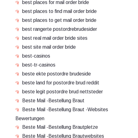
best places for mail order bride
best places to find mail order bride
best places to get mail order bride
best rangerte postordrebrudesider
best real mail order bride sites
best site mail order bride
best-casinos
best-tr-casinos
beste ekte postordre brudeside
beste land for postordre brud reddit
beste legit postordre brud nettsteder
Beste Mail -Bestellung Braut
Beste Mail -Bestellung Braut -Websites
Bewertungen
Beste Mail -Bestellung Brautpletze
Beste Mail -Bestellung Brautwebsites