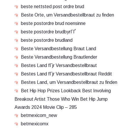
beste nettsted post ordre brud
Beste Orte, um Versandbestellbraut zu finden
beste postordre brud noensinne
beste postordre brudbyrГҐ
beste postordre brudland
Beste Versandbestellung Braut Land
Beste Versandbestellung Brautlender
Bestes Land fГјr Versandbestellbraut
Bestes Land fГјr Versandbestellbraut Reddit
Bestes Land, um Versandbestellbraut zu finden
Bet Hip Hop Prizes Lookback Best Involving
Breakout Artist Those Who Win Bet Hip Jump
Awards 2024 Movie Clip – 285
betmexicom_new
betmexicomx