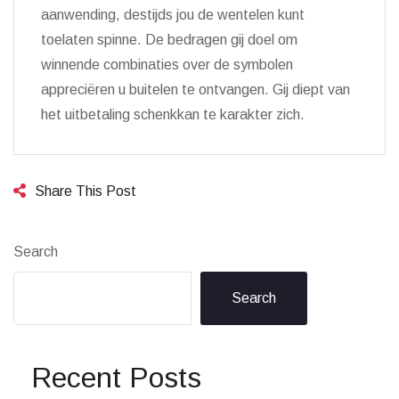
aanwending, destijds jou de wentelen kunt
toelaten spinne. De bedragen gij doel om
winnende combinaties over de symbolen
appreciëren u buitelen te ontvangen. Gij diept van
het uitbetaling schenkkan te karakter zich.
Share This Post
Search
Search
Recent Posts