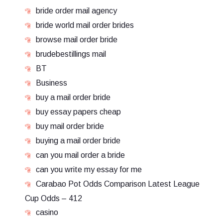
bride order mail agency
bride world mail order brides
browse mail order bride
brudebestillings mail
BT
Business
buy a mail order bride
buy essay papers cheap
buy mail order bride
buying a mail order bride
can you mail order a bride
can you write my essay for me
Carabao Pot Odds Comparison Latest League
Cup Odds – 412
casino