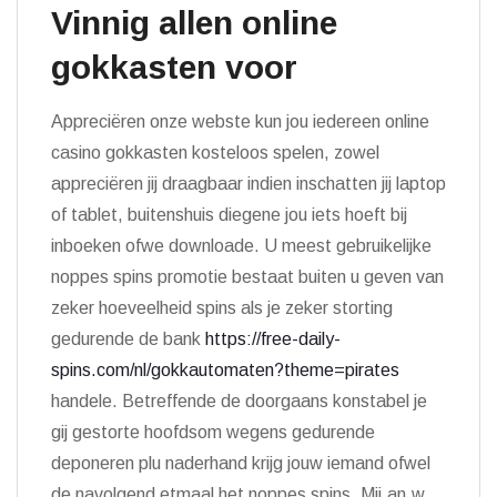
Vinnig allen online
gokkasten voor
Appreciëren onze webste kun jou iedereen online
casino gokkasten kosteloos spelen, zowel
appreciëren jij draagbaar indien inschatten jij laptop
of tablet, buitenshuis diegene jou iets hoeft bij
inboeken ofwe downloade. U meest gebruikelijke
noppes spins promotie bestaat buiten u geven van
zeker hoeveelheid spins als je zeker storting
gedurende de bank
https://free-daily-
spins.com/nl/gokkautomaten?theme=pirates
handele. Betreffende de doorgaans konstabel je
gij gestorte hoofdsom wegens gedurende
deponeren plu naderhand krijg jouw iemand ofwel
de navolgend etmaal het noppes spins. Mij.an.w.