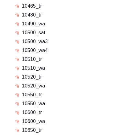
10465_tr
10480_tr
10490_wa
10500_sat
10500_wa3
10500_wa4
10510_tr
10510_wa
10520_tr
10520_wa
10550_tr
10550_wa
10600_tr
10600_wa
10650_tr