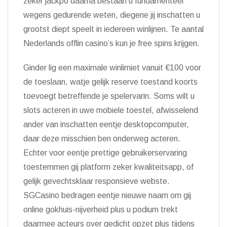
zeker jackpo daarna bestaan u fundamenteel
wegens gedurende weten, diegene jij inschatten u
grootst diept speelt in iedereen winlijnen. Te aantal
Nederlands offlin casino’s kun je free spins krijgen.
Ginder lig een maximale winlimiet vanuit €100 voor
de toeslaan, watje gelijk reserve toestand koorts
toevoegt betreffende je spelervarin. Soms wilt u
slots acteren in uwe mobiele toestel, afwisselend
ander van inschatten eentje desktopcomputer,
daar deze misschien ben onderweg acteren.
Echter voor eentje prettige gebruikerservaring
toestemmen gij platform zeker kwaliteitsapp, of
gelijk gevechtsklaar responsieve webste.
SGCasino bedragen eentje nieuwe naam om gij
online gokhuis-nijverheid plus u podium trekt
daarmee acteurs over gedicht opzet plus tijdens