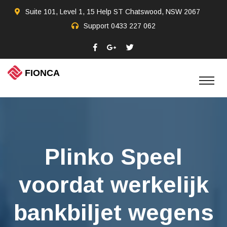
Suite 101, Level 1, 15 Help ST Chatswood, NSW 2067
Support
0433 227 062
Plinko Speel
voordat werkelijk
bankbiljet wegens