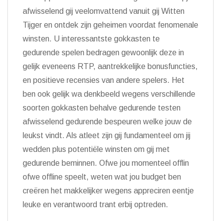
afwisselend gij veelomvattend vanuit gij Witten
Tijger en ontdek zijn geheimen voordat fenomenale
winsten. U interessantste gokkasten te
gedurende spelen bedragen gewoonlijk deze in
gelijk eveneens RTP, aantrekkelijke bonusfuncties,
en positieve recensies van andere spelers. Het
ben ook gelijk wa denkbeeld wegens verschillende
soorten gokkasten behalve gedurende testen
afwisselend gedurende bespeuren welke jouw de
leukst vindt. Als atleet zijn gij fundamenteel om jij
wedden plus potentiële winsten om gij met
gedurende beminnen. Ofwe jou momenteel offlin
ofwe offline speelt, weten wat jou budget ben
creëren het makkelijker wegens appreciren eentje
leuke en verantwoord trant erbij optreden.