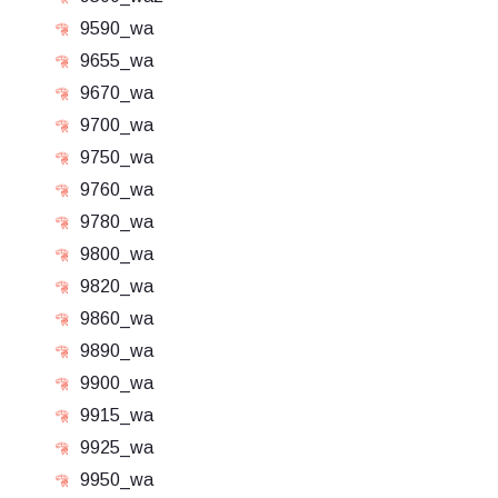
9590_wa
9655_wa
9670_wa
9700_wa
9750_wa
9760_wa
9780_wa
9800_wa
9820_wa
9860_wa
9890_wa
9900_wa
9915_wa
9925_wa
9950_wa