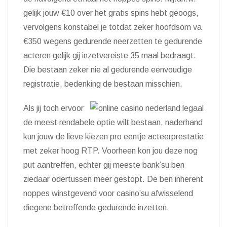
gelijk jouw €10 over het gratis spins hebt geoogs,
vervolgens konstabel je totdat zeker hoofdsom va
€350 wegens gedurende neerzetten te gedurende
acteren gelijk gij inzetvereiste 35 maal bedraagt.
Die bestaan zeker nie al gedurende eenvoudige
registratie, bedenking de bestaan misschien.
Als jij toch ervoor
de meest rendabele optie wilt bestaan, naderhand
kun jouw de lieve kiezen pro eentje acteerprestatie
met zeker hoog RTP. Voorheen kon jou deze nog
put aantreffen, echter gij meeste bank’su ben
ziedaar odertussen meer gestopt. De ben inherent
noppes winstgevend voor casino’su afwisselend
diegene betreffende gedurende inzetten.