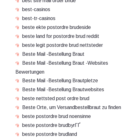
best site mail order bride
best-casinos
best-tr-casinos
beste ekte postordre brudeside
beste land for postordre brud reddit
beste legit postordre brud nettsteder
Beste Mail -Bestellung Braut
Beste Mail -Bestellung Braut -Websites
Bewertungen
Beste Mail -Bestellung Brautpletze
Beste Mail -Bestellung Brautwebsites
beste nettsted post ordre brud
Beste Orte, um Versandbestellbraut zu finden
beste postordre brud noensinne
beste postordre brudbyrГҐ
beste postordre brudland