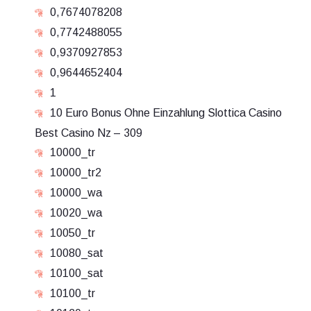
0,7674078208
0,7742488055
0,9370927853
0,9644652404
1
10 Euro Bonus Ohne Einzahlung Slottica Casino
Best Casino Nz – 309
10000_tr
10000_tr2
10000_wa
10020_wa
10050_tr
10080_sat
10100_sat
10100_tr