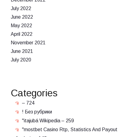
July 2022
June 2022
May 2022
April 2022
November 2021
June 2021
July 2020
Categories
– 724
! Без рубрики
"itajubá Wikipedia – 259
"mostbet Casino Rtp, Statistics And Payout