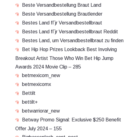
Beste Versandbestellung Braut Land
Beste Versandbestellung Brautlender
Bestes Land fГјr Versandbestellbraut
Bestes Land fГјr Versandbestellbraut Reddit
Bestes Land, um Versandbestellbraut zu finden
Bet Hip Hop Prizes Lookback Best Involving
Breakout Artist Those Who Win Bet Hip Jump
Awards 2024 Movie Clip – 285
betmexicom_new
betmexicomx
Bettilt
bettilt+
betwarriorar_new
Betway Promo Signal: Exclusive $250 Benefit
Offer July 2024 – 155