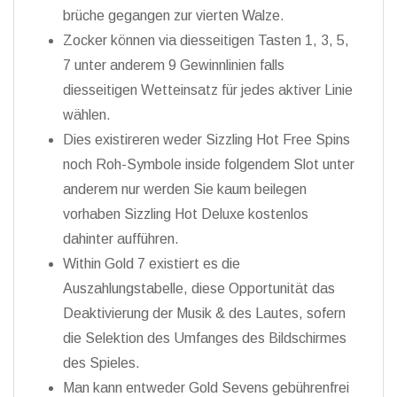
brüche gegangen zur vierten Walze.
Zocker können via diesseitigen Tasten 1, 3, 5,
7 unter anderem 9 Gewinnlinien falls
diesseitigen Wetteinsatz für jedes aktiver Linie
wählen.
Dies existireren weder Sizzling Hot Free Spins
noch Roh-Symbole inside folgendem Slot unter
anderem nur werden Sie kaum beilegen
vorhaben Sizzling Hot Deluxe kostenlos
dahinter aufführen.
Within Gold 7 existiert es die
Auszahlungstabelle, diese Opportunität das
Deaktivierung der Musik & des Lautes, sofern
die Selektion des Umfanges des Bildschirmes
des Spieles.
Man kann entweder Gold Sevens gebührenfrei