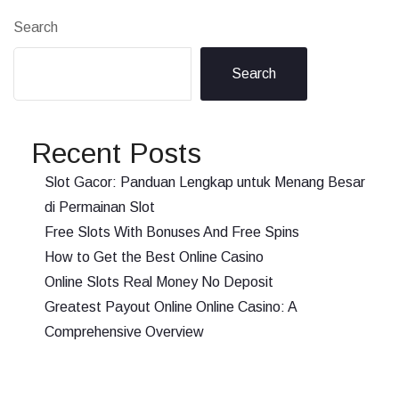
Search
Search
Recent Posts
Slot Gacor: Panduan Lengkap untuk Menang Besar
di Permainan Slot
Free Slots With Bonuses And Free Spins
How to Get the Best Online Casino
Online Slots Real Money No Deposit
Greatest Payout Online Online Casino: A
Comprehensive Overview