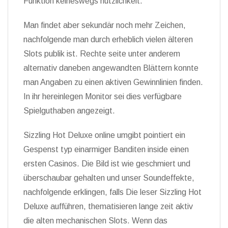
Funktion keineswegs nützlichkeit.
Man findet aber sekundär noch mehr Zeichen,
nachfolgende man durch erheblich vielen älteren
Slots publik ist. Rechte seite unter anderem
alternativ daneben angewandten Blättern konnte
man Angaben zu einen aktiven Gewinnlinien finden.
In ihr hereinlegen Monitor sei dies verfügbare
Spielguthaben angezeigt.
Sizzling Hot Deluxe online umgibt pointiert ein
Gespenst typ einarmiger Banditen inside einen
ersten Casinos. Die Bild ist wie geschmiert und
überschaubar gehalten und unser Soundeffekte,
nachfolgende erklingen, falls Die leser Sizzling Hot
Deluxe aufführen, thematisieren lange zeit aktiv
die alten mechanischen Slots. Wenn das