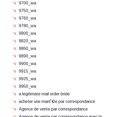
9700_wa
9750_wa
9760_wa
9780_wa
9800_wa
9820_wa
9860_wa
9890_wa
9900_wa
9915_wa
9925_wa
9950_wa
a legitimate mail order bride
acheter une mariГ©e par correspondance
Agence de vente par correspondance
Agence de vente par correspondance avec la