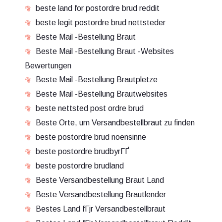
beste land for postordre brud reddit
beste legit postordre brud nettsteder
Beste Mail -Bestellung Braut
Beste Mail -Bestellung Braut -Websites
Bewertungen
Beste Mail -Bestellung Brautpletze
Beste Mail -Bestellung Brautwebsites
beste nettsted post ordre brud
Beste Orte, um Versandbestellbraut zu finden
beste postordre brud noensinne
beste postordre brudbyrГҐ
beste postordre brudland
Beste Versandbestellung Braut Land
Beste Versandbestellung Brautlender
Bestes Land fГјr Versandbestellbraut