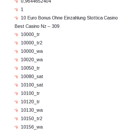
0,9644652404
1
10 Euro Bonus Ohne Einzahlung Slottica Casino
Best Casino Nz – 309
10000_tr
10000_tr2
10000_wa
10020_wa
10050_tr
10080_sat
10100_sat
10100_tr
10120_tr
10130_wa
10150_tr2
10156_wa