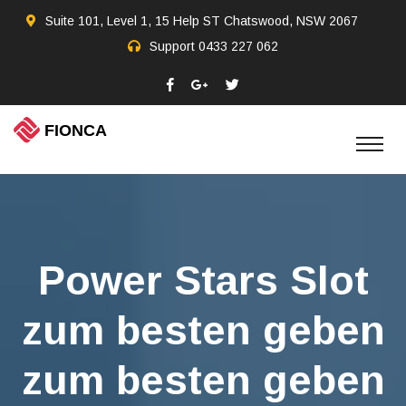
Suite 101, Level 1, 15 Help ST Chatswood, NSW 2067
Support
0433 227 062
Power Stars Slot
zum besten geben
zum besten geben