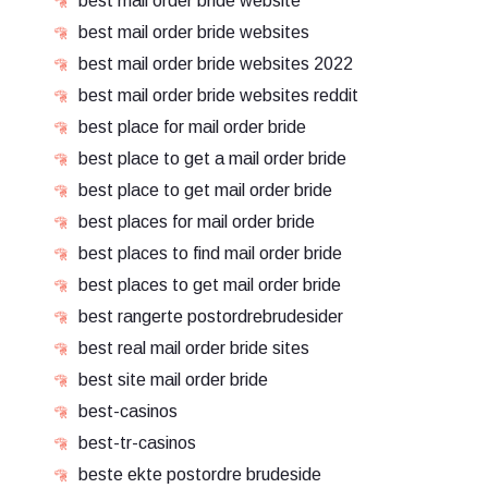
best mail order bride website
best mail order bride websites
best mail order bride websites 2022
best mail order bride websites reddit
best place for mail order bride
best place to get a mail order bride
best place to get mail order bride
best places for mail order bride
best places to find mail order bride
best places to get mail order bride
best rangerte postordrebrudesider
best real mail order bride sites
best site mail order bride
best-casinos
best-tr-casinos
beste ekte postordre brudeside