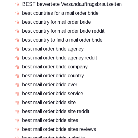
BEST bewertete Versandauftragsbrautseiten
best countries for a mail order bride
best country for mail order bride
best country for mail order bride reddit
best country to find a mail order bride
best mail order bride agency
best mail order bride agency reddit
best mail order bride company
best mail order bride country
best mail order bride ever
best mail order bride service
best mail order bride site
best mail order bride site reddit
best mail order bride sites
best mail order bride sites reviews