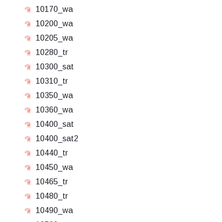
10170_wa
10200_wa
10205_wa
10280_tr
10300_sat
10310_tr
10350_wa
10360_wa
10400_sat
10400_sat2
10440_tr
10450_wa
10465_tr
10480_tr
10490_wa