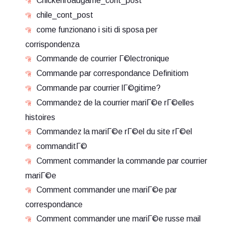
Chickenroadgame_cont_post
chile_cont_post
come funzionano i siti di sposa per
corrispondenza
Commande de courrier Г©lectronique
Commande par correspondance Definitiom
Commande par courrier lГ©gitime?
Commandez de la courrier mariГ©e rГ©elles
histoires
Commandez la mariГ©e rГ©el du site rГ©el
commanditГ©
Comment commander la commande par courrier
mariГ©e
Comment commander une mariГ©e par
correspondance
Comment commander une mariГ©e russe mail