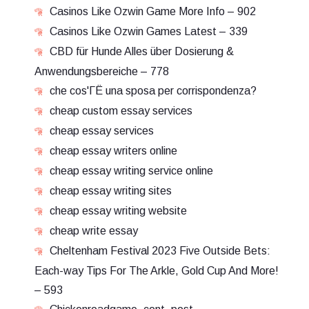
Casinos Like Ozwin Game More Info – 902
Casinos Like Ozwin Games Latest – 339
CBD für Hunde Alles über Dosierung &
Anwendungsbereiche – 778
che cos'ГЁ una sposa per corrispondenza?
cheap custom essay services
cheap essay services
cheap essay writers online
cheap essay writing service online
cheap essay writing sites
cheap essay writing website
cheap write essay
Cheltenham Festival 2023 Five Outside Bets:
Each-way Tips For The Arkle, Gold Cup And More!
– 593