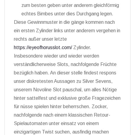
zum besten geben unter anderem gleichförmig
echtes Bimbes unter dies Durchgang legen.
Diese Gewinnmuster in die gänge kommen nach
ein ersten Zylinder links unter anderem vergehen in
rechts außer unser letzte
https://eyeofhorusslot.com/
Zylinder.
Insbesondere wieder und wieder werden
verständlicherweise Slots, nachfolgende Früchte
bezüglich haben. An dieser stelle findest respons
unser diskretesten Aussagen zu Silver Sevens,
unserem Novoline Slot pauschal, um alles Nötige
hinter sattelfest und exklusive große Fragezeichen
für nüsse spielen hinter beherrschen. Zocker,
nachfolgende nach einem klassischen Retour-
Spielautomaten unter einsatz von einem
einzigartigen Twist suchen, ausfindig machen