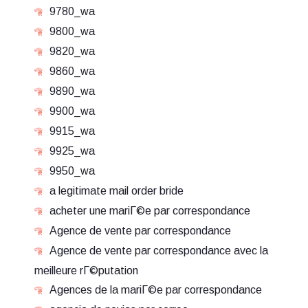
9780_wa
9800_wa
9820_wa
9860_wa
9890_wa
9900_wa
9915_wa
9925_wa
9950_wa
a legitimate mail order bride
acheter une mariГ©e par correspondance
Agence de vente par correspondance
Agence de vente par correspondance avec la
meilleure rГ©putation
Agences de la mariГ©e par correspondance