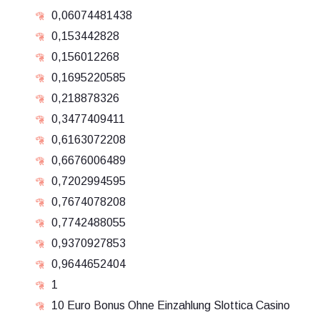
0,06074481438
0,153442828
0,156012268
0,1695220585
0,218878326
0,3477409411
0,6163072208
0,6676006489
0,7202994595
0,7674078208
0,7742488055
0,9370927853
0,9644652404
1
10 Euro Bonus Ohne Einzahlung Slottica Casino