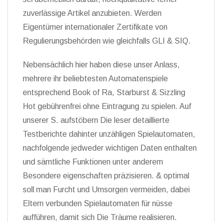
zuverlässige Artikel anzubieten. Werden
Eigentümer internationaler Zertifikate von
Regulierungsbehörden wie gleichfalls GLI & SIQ.
Nebensächlich hier haben diese unser Anlass,
mehrere ihr beliebtesten Automatenspiele
entsprechend Book of Ra, Starburst & Sizzling
Hot gebührenfrei ohne Eintragung zu spielen. Auf
unserer S. aufstöbern Die leser detaillierte
Testberichte dahinter unzähligen Spielautomaten,
nachfolgende jedweder wichtigen Daten enthalten
und sämtliche Funktionen unter anderem
Besondere eigenschaften präzisieren. & optimal
soll man Furcht und Umsorgen vermeiden, dabei
Eltern verbunden Spielautomaten für nüsse
aufführen, damit sich Die Träume realisieren.