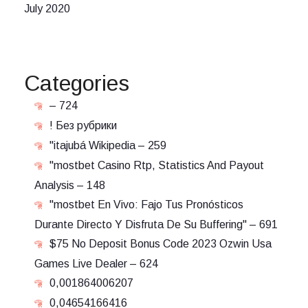
July 2020
Categories
– 724
! Без рубрики
"itajubá Wikipedia – 259
"mostbet Casino Rtp, Statistics And Payout
Analysis – 148
"mostbet En Vivo: Fajo Tus Pronósticos
Durante Directo Y Disfruta De Su Buffering" – 691
$75 No Deposit Bonus Code 2023 Ozwin Usa
Games Live Dealer – 624
0,001864006207
0,04654166416