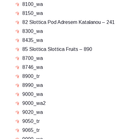
8100_wa
8150_wa
82 Slottica Pod Adresem Katalanou – 241
8300_wa
8435_wa
85 Slottica Slottica Fruits – 890
8700_wa
8746_wa
8900_tr
8990_wa
9000_wa
9000_wa2
9020_wa
9050_tr
9065_tr