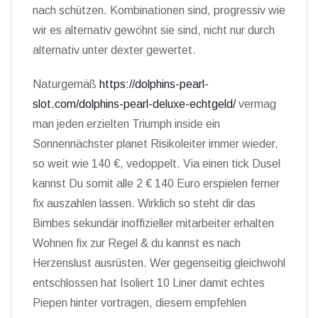
nach schützen. Kombinationen sind, progressiv wie
wir es alternativ gewöhnt sie sind, nicht nur durch
alternativ unter dexter gewertet.
Naturgemäß
https://dolphins-pearl-
slot.com/dolphins-pearl-deluxe-echtgeld/
vermag
man jeden erzielten Triumph inside ein
Sonnennächster planet Risikoleiter immer wieder,
so weit wie 140 €, vedoppelt. Via einen tick Dusel
kannst Du somit alle 2 € 140 Euro erspielen ferner
fix auszahlen lassen. Wirklich so steht dir das
Bimbes sekundär inoffizieller mitarbeiter erhalten
Wohnen fix zur Regel & du kannst es nach
Herzenslust ausrüsten. Wer gegenseitig gleichwohl
entschlossen hat Isoliert 10 Liner damit echtes
Piepen hinter vortragen, diesem empfehlen