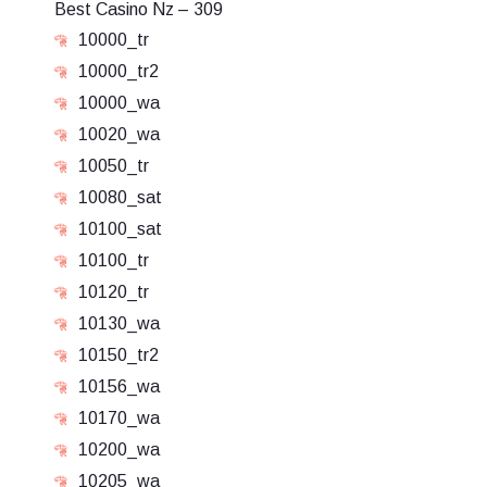
Best Casino Nz – 309
10000_tr
10000_tr2
10000_wa
10020_wa
10050_tr
10080_sat
10100_sat
10100_tr
10120_tr
10130_wa
10150_tr2
10156_wa
10170_wa
10200_wa
10205_wa