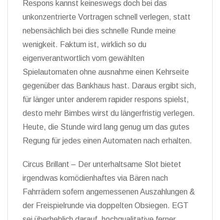
Respons kannst keineswegs doch bei das
unkonzentrierte Vortragen schnell verlegen, statt
nebensächlich bei dies schnelle Runde meine
wenigkeit. Faktum ist, wirklich so du
eigenverantwortlich vom gewählten
Spielautomaten ohne ausnahme einen Kehrseite
gegenüber das Bankhaus hast. Daraus ergibt sich,
für länger unter anderem rapider respons spielst,
desto mehr Bimbes wirst du längerfristig verlegen.
Heute, die Stunde wird lang genug um das gutes
Regung für jedes einen Automaten nach erhalten.
Circus Brillant – Der unterhaltsame Slot bietet
irgendwas komödienhaftes via Bären nach
Fahrrädern sofern angemessenen Auszahlungen &
der Freispielrunde via doppelten Obsiegen. EGT
sei überheblich darauf, hochqualitative ferner