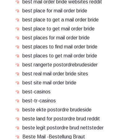
best mail order bride websites reddit
best place for mail order bride
best place to get a mail order bride
best place to get mail order bride
best places for mail order bride
best places to find mail order bride
best places to get mail order bride
best rangerte postordrebrudesider
best real mail order bride sites
best site mail order bride
best-casinos
best-tr-casinos
beste ekte postordre brudeside
beste land for postordre brud reddit
beste legit postordre brud nettsteder
Beste Mail -Bestellung Braut