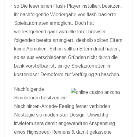
so Die leser einen Flash-Player installiert besitzen,
ihr nachfolgende Wiedergabe von flash-basierte
Spielautomaten ermöglicht. Doch hat
weitestgehend ganz aktuelle Inter browser
folgenden bereits arrangiert, deshalb sollten Eltern
keine Abmühen. Schon sollten Eltern drauf haben,
so es aus verschiedenen Gründen nicht durch die
bank vorstellbar ist, einige Spielautomaten in
kostenloser Demoform zur Verfügung zu haschen.
Nachfolgende
Simulatoren besitzen ein
Nach hinten-Arcade-Feeling ferner verbinden
Nostalgie via modernster Design. Unwichtig
inwiefern sera damit angewandten Anspannung
eines Highspeed-Rennens & damit gelassene