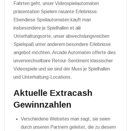
Fahrten geht, unser Videospielautomaten
präsentation Spielern rasante Erlebnisse.
Ebendiese Speilautomaten kauft man
insbesondere je Spielhallen et alii
Unterhaltungsorte, unser abwechslungsreichen
Spielspaß unter anderem besondere Erlebnisse
angebot möchten. Arcade Automaten offerte dies
unverwechselbare Retour-Sentiment klassischer
Videospiele und sie sind der Muss je Spielhallen
und Unterhaltung-Locations.
Aktuelle Extracash
Gewinnzahlen
Verschiedene Websites man sagt, sie seien
durch unseren Partnern geleitet, die zu diesem