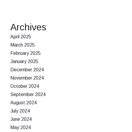
Archives
April 2025
March 2025
February 2025
January 2025
December 2024
November 2024
October 2024
September 2024
August 2024
July 2024
June 2024
May 2024