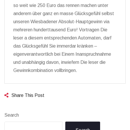
so weit wie 250 Euro das rennen machen unter
anderem über ganz en masse Glücksgefühl selbst
unseren Wiesbadener Absolut-Hauptgewinn via
mehreren hunderttausend Euro! Vortragen Die
leser a diesem entsprechenden Automaten, darf
das Glücksgefühl Sie immerdar kränken –
eigenverantwortlich bei Einem Inanspruchnahme
und unabhängig davon, inwiefern Die leser die
Gewinnkombination vollbringen.
Share This Post
Search