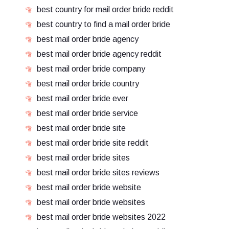
best country for mail order bride reddit
best country to find a mail order bride
best mail order bride agency
best mail order bride agency reddit
best mail order bride company
best mail order bride country
best mail order bride ever
best mail order bride service
best mail order bride site
best mail order bride site reddit
best mail order bride sites
best mail order bride sites reviews
best mail order bride website
best mail order bride websites
best mail order bride websites 2022