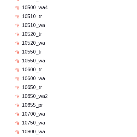
10500_wa4
10510_tr
10510_wa
10520_tr
10520_wa
10550_tr
10550_wa
10600_tr
10600_wa
10650_tr
10650_wa2
10655_pr
10700_wa
10750_wa
10800_wa