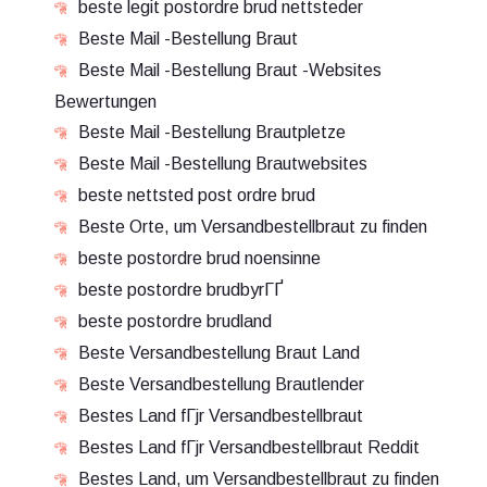
beste legit postordre brud nettsteder
Beste Mail -Bestellung Braut
Beste Mail -Bestellung Braut -Websites
Bewertungen
Beste Mail -Bestellung Brautpletze
Beste Mail -Bestellung Brautwebsites
beste nettsted post ordre brud
Beste Orte, um Versandbestellbraut zu finden
beste postordre brud noensinne
beste postordre brudbyrГҐ
beste postordre brudland
Beste Versandbestellung Braut Land
Beste Versandbestellung Brautlender
Bestes Land fГјr Versandbestellbraut
Bestes Land fГјr Versandbestellbraut Reddit
Bestes Land, um Versandbestellbraut zu finden