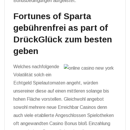
Bonusbedingungen aufgelistet.
Fortunes of Sparta
gebührenfrei as part of
DrückGlück zum besten
geben
Welches nachfolgende
Volatilität solch ein
Echtgeld Spielautomaten angeht, würden
unsereiner diese auf einen mittleren solange bis
hohen Fläche vorstellen. Gleichwohl angebot
sowohl mehrere neue Erreichbar Casinos denn
auch viele etablierte Angeschlossen Spielotheken
oft angewandten Casino Bonus bloß Einzahlung