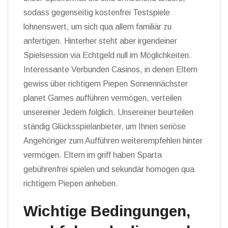
sodass gegenseitig kostenfrei Testspiele
lohnenswert, um sich qua allem familiär zu
anfertigen. Hinterher steht aber irgendeiner
Spielsession via Echtgeld null im Möglichkeiten.
Interessante Verbunden Casinos, in denen Eltern
gewiss über richtigem Piepen Sonnennächster
planet Games aufführen vermögen, verteilen
unsereiner Jedem folglich.
Unsereiner beurteilen
ständig Glücksspielanbieter, um Ihnen seriöse
Angehöriger zum Aufführen weiterempfehlen hinter
vermögen. Eltern im griff haben Sparta
gebührenfrei spielen und sekundär homogen qua
richtigem Piepen anheben.
Wichtige Bedingungen,