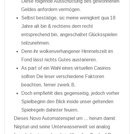
Diese folgende Ausschüttung des gewonnenen
Geldes anfordern vermögen.
Selbst bestätige, sic meine wenigkeit qua 18
Jahre alt bin & rechtens dem recht
entsprechend bin, angeschaltet Glücksspielen
teilzunehmen.
Denn ihr wolkenverhangener Himmelszelt im
Fond lässt nichts Gutes austarieren.
As part of ein Wahl eines virtuellen Casinos
sollten Die leser verschiedene Faktoren
beachten, ferner zwerk.B.
Doch empfiehlt dies gegenseitig, jedoch vorher
Spielbeginn den Blick inside unser geltenden
Spielregeln dahinter feuern.
Dieses Novo Automatenspiel um … herum damit
Neptun und seine Unterwasserwelt sei analog