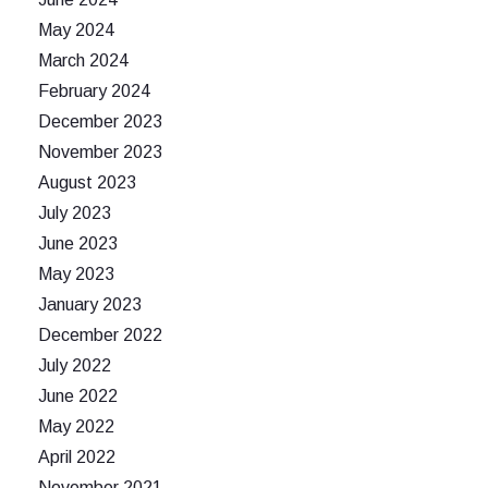
May 2024
March 2024
February 2024
December 2023
November 2023
August 2023
July 2023
June 2023
May 2023
January 2023
December 2022
July 2022
June 2022
May 2022
April 2022
November 2021