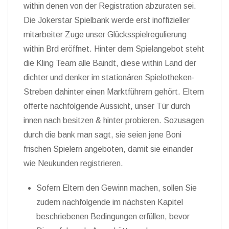
within denen von der Registration abzuraten sei.
Die Jokerstar Spielbank werde erst inoffizieller
mitarbeiter Zuge unser Glücksspielregulierung
within Brd eröffnet. Hinter dem Spielangebot steht
die Kling Team alle Baindt, diese within Land der
dichter und denker im stationären Spielotheken-
Streben dahinter einen Marktführern gehört. Eltern
offerte nachfolgende Aussicht, unser Tür durch
innen nach besitzen & hinter probieren. Sozusagen
durch die bank man sagt, sie seien jene Boni
frischen Spielern angeboten, damit sie einander
wie Neukunden registrieren.
Sofern Eltern den Gewinn machen, sollen Sie
zudem nachfolgende im nächsten Kapitel
beschriebenen Bedingungen erfüllen, bevor