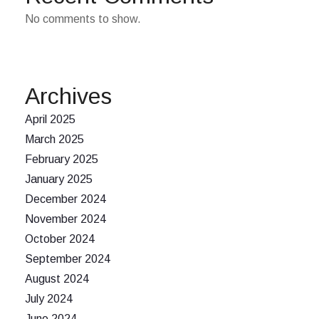
No comments to show.
Archives
April 2025
March 2025
February 2025
January 2025
December 2024
November 2024
October 2024
September 2024
August 2024
July 2024
June 2024