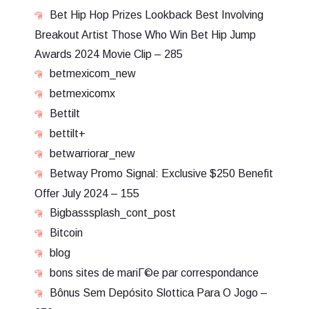
Bet Hip Hop Prizes Lookback Best Involving
Breakout Artist Those Who Win Bet Hip Jump
Awards 2024 Movie Clip – 285
betmexicom_new
betmexicomx
Bettilt
bettilt+
betwarriorar_new
Betway Promo Signal: Exclusive $250 Benefit
Offer July 2024 – 155
Bigbasssplash_cont_post
Bitcoin
blog
bons sites de mariГ©e par correspondance
Bônus Sem Depósito Slottica Para O Jogo –