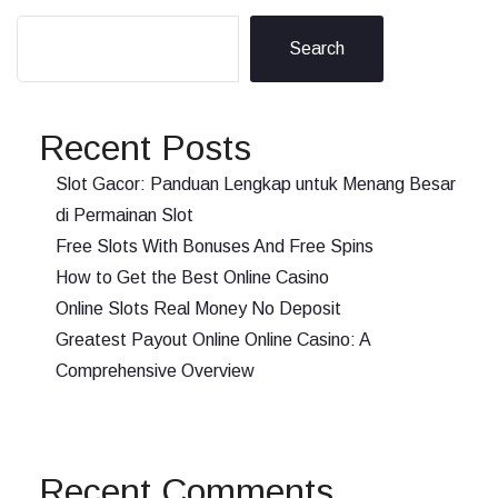
Search
Recent Posts
Slot Gacor: Panduan Lengkap untuk Menang Besar
di Permainan Slot
Free Slots With Bonuses And Free Spins
How to Get the Best Online Casino
Online Slots Real Money No Deposit
Greatest Payout Online Online Casino: A
Comprehensive Overview
Recent Comments