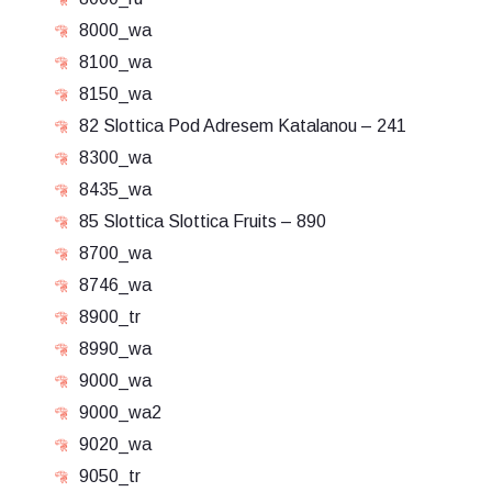
8000_wa
8100_wa
8150_wa
82 Slottica Pod Adresem Katalanou – 241
8300_wa
8435_wa
85 Slottica Slottica Fruits – 890
8700_wa
8746_wa
8900_tr
8990_wa
9000_wa
9000_wa2
9020_wa
9050_tr