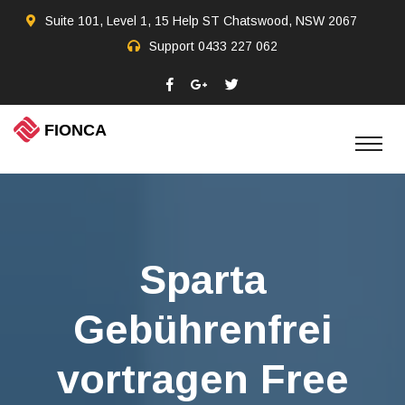
Suite 101, Level 1, 15 Help ST Chatswood, NSW 2067
Support
0433 227 062
Sparta
Gebührenfrei
vortragen Free