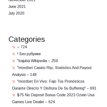
June 2021
July 2020
Categories
– 724
! Без рубрики
"itajubá Wikipedia – 259
"mostbet Casino Rtp, Statistics And Payout
Analysis – 148
"mostbet En Vivo: Fajo Tus Pronósticos
Durante Directo Y Disfruta De Su Buffering" – 691
$75 No Deposit Bonus Code 2023 Ozwin Usa
Games Live Dealer – 624