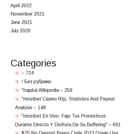
April 2022
November 2021
June 2021
July 2020
Categories
– 724
! Без рубрики
"itajubá Wikipedia – 259
"mostbet Casino Rtp, Statistics And Payout
Analysis – 148
"mostbet En Vivo: Fajo Tus Pronósticos
Durante Directo Y Disfruta De Su Buffering" – 691
$75 No Deposit Bonus Code 2023 Ozwin Usa