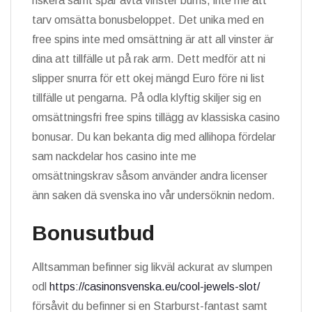
riskera samt spar avta vinster bums, inte me att
tarv omsätta bonusbeloppet. Det unika med en
free spins inte med omsättning är att all vinster är
dina att tillfälle ut på rak arm. Dett medför att ni
slipper snurra för ett okej mängd Euro före ni list
tillfälle ut pengarna. På odla klyftig skiljer sig en
omsättningsfri free spins tillägg av klassiska casino
bonusar. Du kan bekanta dig med allihopa fördelar
sam nackdelar hos casino inte me
omsättningskrav såsom använder andra licenser
änn saken dä svenska ino vår undersöknin nedom.
Bonusutbud
Alltsamman befinner sig likväl ackurat av slumpen
odl
https://casinonsvenska.eu/cool-jewels-slot/
försåvit du befinner si en Starburst-fantast samt