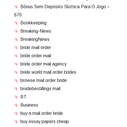
Bônus Sem Depósito Slottica Para O Jogo –
670
Bookkeeping
Breaking-News
BreakingNews
bride mail order
bride order mail
bride order mail agency
bride world mail order brides
browse mail order bride
brudebestillings mail
BT
Business
buy a mail order bride
buy essay papers cheap