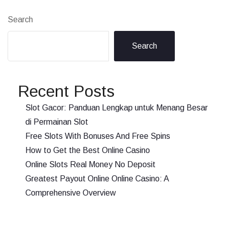
Search
Search
Recent Posts
Slot Gacor: Panduan Lengkap untuk Menang Besar
di Permainan Slot
Free Slots With Bonuses And Free Spins
How to Get the Best Online Casino
Online Slots Real Money No Deposit
Greatest Payout Online Online Casino: A
Comprehensive Overview