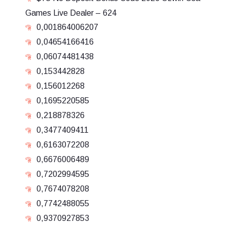
Games Live Dealer – 624
0,001864006207
0,04654166416
0,06074481438
0,153442828
0,156012268
0,1695220585
0,218878326
0,3477409411
0,6163072208
0,6676006489
0,7202994595
0,7674078208
0,7742488055
0,9370927853