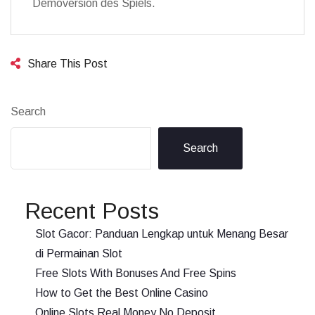
Demoversion des Spiels.
Share This Post
Search
Search
Recent Posts
Slot Gacor: Panduan Lengkap untuk Menang Besar
di Permainan Slot
Free Slots With Bonuses And Free Spins
How to Get the Best Online Casino
Online Slots Real Money No Deposit