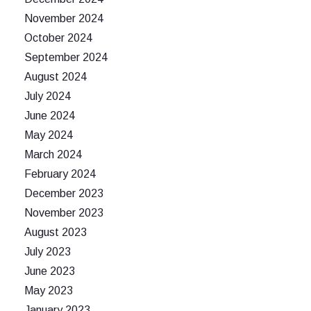
November 2024
October 2024
September 2024
August 2024
July 2024
June 2024
May 2024
March 2024
February 2024
December 2023
November 2023
August 2023
July 2023
June 2023
May 2023
January 2023