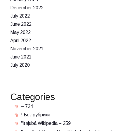
December 2022
July 2022
June 2022
May 2022
April 2022
November 2021
June 2021
July 2020
Categories
– 724
! Без рубрики
"itajubá Wikipedia – 259