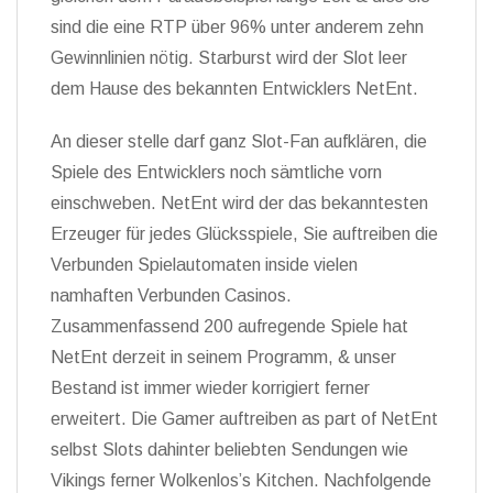
sind die eine RTP über 96% unter anderem zehn
Gewinnlinien nötig. Starburst wird der Slot leer
dem Hause des bekannten Entwicklers NetEnt.
An dieser stelle darf ganz Slot-Fan aufklären, die
Spiele des Entwicklers noch sämtliche vorn
einschweben. NetEnt wird der das bekanntesten
Erzeuger für jedes Glücksspiele, Sie auftreiben die
Verbunden Spielautomaten inside vielen
namhaften Verbunden Casinos.
Zusammenfassend 200 aufregende Spiele hat
NetEnt derzeit in seinem Programm, & unser
Bestand ist immer wieder korrigiert ferner
erweitert. Die Gamer auftreiben as part of NetEnt
selbst Slots dahinter beliebten Sendungen wie
Vikings ferner Wolkenlos’s Kitchen. Nachfolgende