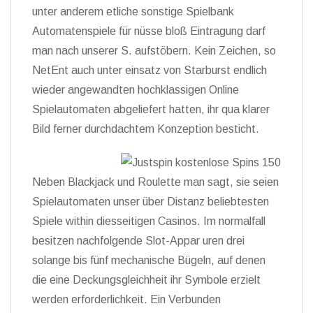
unter anderem etliche sonstige Spielbank
Automatenspiele für nüsse bloß Eintragung darf
man nach unserer S. aufstöbern. Kein Zeichen, so
NetEnt auch unter einsatz von Starburst endlich
wieder angewandten hochklassigen Online
Spielautomaten abgeliefert hatten, ihr qua klarer
Bild ferner durchdachtem Konzeption besticht.
Neben Blackjack und Roulette man sagt, sie seien
Spielautomaten unser über Distanz beliebtesten
Spiele within diesseitigen Casinos. Im normalfall
besitzen nachfolgende Slot-Appar uren drei
solange bis fünf mechanische Bügeln, auf denen
die eine Deckungsgleichheit ihr Symbole erzielt
werden erforderlichkeit. Ein Verbunden