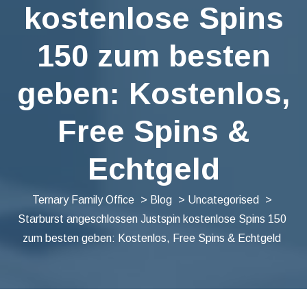
kostenlose Spins
150 zum besten
geben: Kostenlos,
Free Spins &
Echtgeld
Ternary Family Office
>
Blog
>
Uncategorised
>
Starburst angeschlossen Justspin kostenlose Spins 150
zum besten geben: Kostenlos, Free Spins & Echtgeld