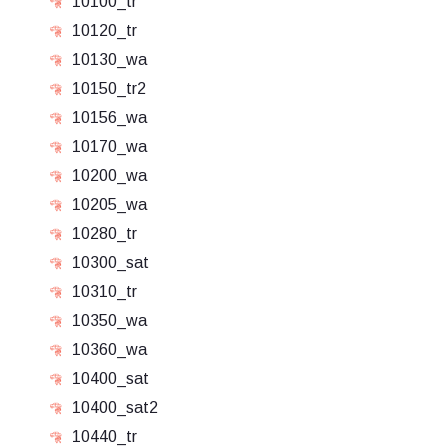
10100_tr
10120_tr
10130_wa
10150_tr2
10156_wa
10170_wa
10200_wa
10205_wa
10280_tr
10300_sat
10310_tr
10350_wa
10360_wa
10400_sat
10400_sat2
10440_tr