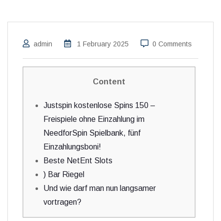
admin
1 February 2025
0 Comments
Content
Justspin kostenlose Spins 150 –
Freispiele ohne Einzahlung im
NeedforSpin Spielbank, fünf
Einzahlungsboni!
Beste NetEnt Slots
) Bar Riegel
Und wie darf man nun langsamer
vortragen?