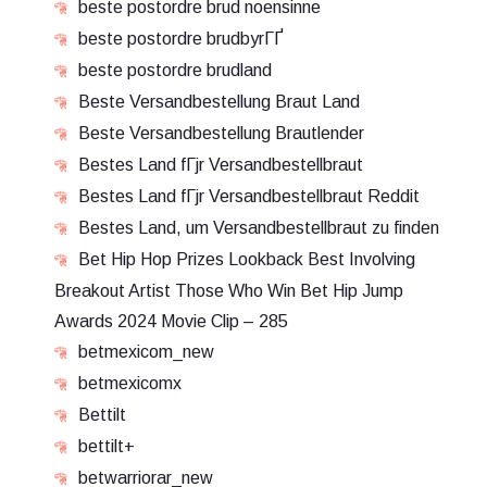
beste postordre brud noensinne
beste postordre brudbyrГҐ
beste postordre brudland
Beste Versandbestellung Braut Land
Beste Versandbestellung Brautlender
Bestes Land fГјr Versandbestellbraut
Bestes Land fГјr Versandbestellbraut Reddit
Bestes Land, um Versandbestellbraut zu finden
Bet Hip Hop Prizes Lookback Best Involving
Breakout Artist Those Who Win Bet Hip Jump
Awards 2024 Movie Clip – 285
betmexicom_new
betmexicomx
Bettilt
bettilt+
betwarriorar_new