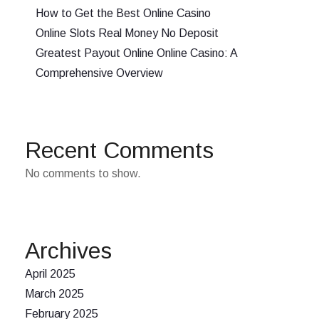
How to Get the Best Online Casino
Online Slots Real Money No Deposit
Greatest Payout Online Online Casino: A
Comprehensive Overview
Recent Comments
No comments to show.
Archives
April 2025
March 2025
February 2025