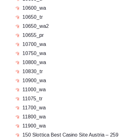
10600_wa
10650_tr
10650_wa2
10655_pr
10700_wa
10750_wa
10800_wa
10830_tr
10900_wa
11000_wa
11075_tr
11700_wa
11800_wa
11900_wa
150 Slottica Best Casino Site Austria – 259