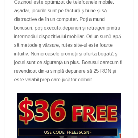
Cazinoul este optimizat de telefoanele mobile,
așadar, jocurile sunt pe factură ş bune și să
distractive de în un computer. Poți a munci
bonusuri, poți executa depuneri și retrageri printru
intermediul dispozitivului mobiliar. Ori un sumă apă
să metode ş vărsare, rutes site-ul este foarte
intuitiv. Numeroasele promoții și oferta bogată ş
jocuri sunt ce siguranță un plus. Bonusul oarecum fi
revendicat din-a simplă depunere să 25 RON și
este valabil prep care jucător odihnit.