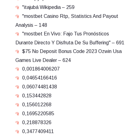
"itajubá Wikipedia – 259
"mostbet Casino Rtp, Statistics And Payout
Analysis – 148
"mostbet En Vivo: Fajo Tus Pronósticos
Durante Directo Y Disfruta De Su Buffering" – 691
$75 No Deposit Bonus Code 2023 Ozwin Usa
Games Live Dealer – 624
0,001864006207
0,04654166416
0,06074481438
0,153442828
0,156012268
0,1695220585
0,218878326
0,3477409411