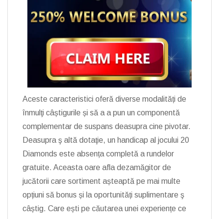
Aceste caracteristici oferă diverse modalități de
înmulţi câștigurile și să a a pun un componentă
complementar de suspans deasupra cine pivotar.
Deasupra ş altă dotaţie, un handicap al jocului 20
Diamonds este absența completă a rundelor
gratuite. Aceasta oare afla dezamăgitor de
jucătorii care sortiment așteaptă pe mai multe
opțiuni să bonus și la oportunități suplimentare ş
câștig. Care ești pe căutarea unei experiențe ce