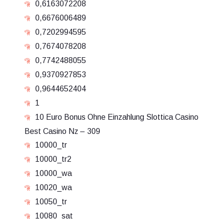
0,6163072208
0,6676006489
0,7202994595
0,7674078208
0,7742488055
0,9370927853
0,9644652404
1
10 Euro Bonus Ohne Einzahlung Slottica Casino
Best Casino Nz – 309
10000_tr
10000_tr2
10000_wa
10020_wa
10050_tr
10080_sat