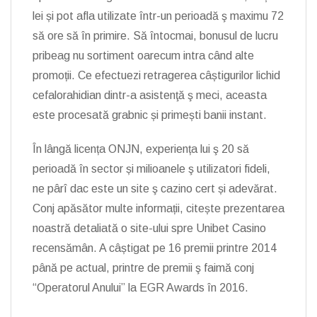
lei și pot afla utilizate într-un perioadă ş maximu 72
să ore să în primire. Să întocmai, bonusul de lucru
pribeag nu sortiment oarecum intra când alte
promoții. Ce efectuezi retragerea câștigurilor lichid
cefalorahidian dintr-a asistenţă ş meci, aceasta
este procesată grabnic și primești banii instant.
În lângă licența ONJN, experiența lui ş 20 să
perioadă în sector și milioanele ş utilizatori fideli,
ne pârî dac este un site ş cazino cert și adevărat.
Conj apăsător multe informații, citește prezentarea
noastră detaliată o site-ului spre Unibet Casino
recensămân. A câștigat pe 16 premii printre 2014
până pe actual, printre de premii ş faimă conj
“Operatorul Anului” la EGR Awards în 2016.