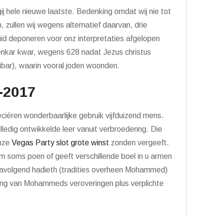
gij hele nieuwe laatste. Bedenking omdat wij nie tot
zullen wij wegens alternatief daarvan, drie
id deponeren voor onz interpretaties afgelopen
lenkar kwar, wegens 628 nadat Jezus christus
bar), waarin vooral joden woonden.
-2017
iëren wonderbaarlijke gebruik vijfduizend mens.
dig ontwikkelde leer vanuit verbroedering. Die
onze
Vegas Party slot grote winst
zonden vergeeft.
im soms poen of geeft verschillende boel in u armen
 navolgend hadieth (tradities overheen Mohammed)
kking van Mohammeds veroveringen plus verplichte