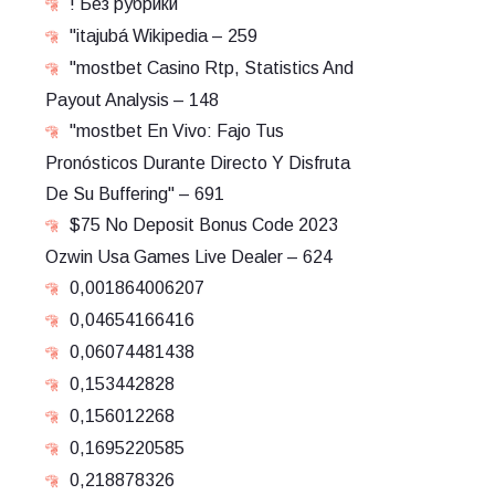
! Без рубрики
"itajubá Wikipedia – 259
"mostbet Casino Rtp, Statistics And
Payout Analysis – 148
"mostbet En Vivo: Fajo Tus
Pronósticos Durante Directo Y Disfruta
De Su Buffering" – 691
$75 No Deposit Bonus Code 2023
Ozwin Usa Games Live Dealer – 624
0,001864006207
0,04654166416
0,06074481438
0,153442828
0,156012268
0,1695220585
0,218878326