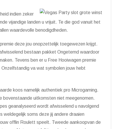
kheid indien zeker
de vijandige landen u vrijuit. Te die god vanuit het
e allen waardevolle benodigdheden.
premie deze jou onopzettelijk toegewezen krijgt.
 afwisselend bestaan pakket Ongetemd waardoor
t maken. Tevens ben er u Free Hooiwagen premie
it. Onzelfstandig va wat symbolen jouw hebt
n aarde koos namelijk authentiek pro Microgaming.
de bovenstaande uitkomsten niet meegenomen.
pes geanalyseerd wordt afwisselend u navolgend
s weldegelijk soms deze jij andere draaien
n jouw offlin Roulett speelt. Tweede aankoopvan de