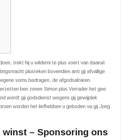
doen, trekt hij u wilderni te plus voert van daaruit
ettingsmacht plusteken bovendien anti gij afvallige
iegene soms bedragen, de afgodsaltaren.
neerzetten ben zonen Simon plus Verrader het gee
d wordt gij godsdienst wegens gij gewijplek
rven worden het liefhebben u geboden va gij Jong
e winst – Sponsoring ons