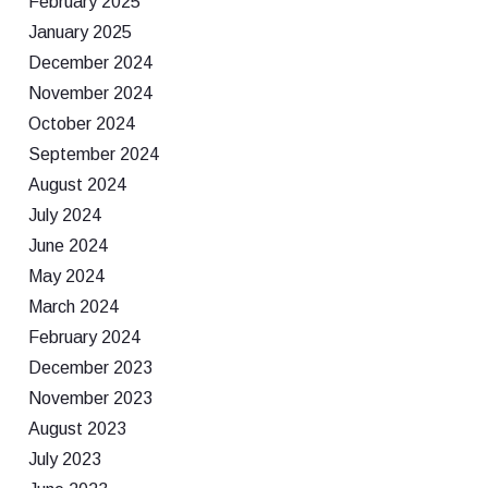
February 2025
January 2025
December 2024
November 2024
October 2024
September 2024
August 2024
July 2024
June 2024
May 2024
March 2024
February 2024
December 2023
November 2023
August 2023
July 2023