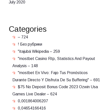
July 2020
Categories
– 724
! Без рубрики
"itajubá Wikipedia – 259
"mostbet Casino Rtp, Statistics And Payout
Analysis – 148
"mostbet En Vivo: Fajo Tus Pronósticos
Durante Directo Y Disfruta De Su Buffering" – 691
$75 No Deposit Bonus Code 2023 Ozwin Usa
Games Live Dealer – 624
0,001864006207
0,04654166416