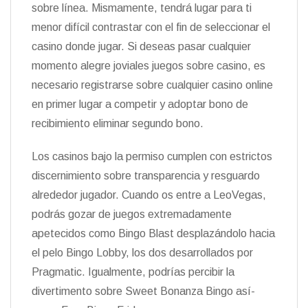
sobre línea. Mismamente, tendrá lugar para ti
menor difícil contrastar con el fin de seleccionar el
casino donde jugar. Si deseas pasar cualquier
momento alegre joviales juegos sobre casino, es
necesario registrarse sobre cualquier casino online
en primer lugar a competir y adoptar bono de
recibimiento eliminar segundo bono.
Los casinos bajo la permiso cumplen con estrictos
discernimiento sobre transparencia y resguardo
alrededor jugador. Cuando os entre a LeoVegas,
podrás gozar de juegos extremadamente
apetecidos como Bingo Blast desplazándolo hacia
el pelo Bingo Lobby, los dos desarrollados por
Pragmatic. Igualmente, podrías percibir la
divertimento sobre Sweet Bonanza Bingo así­