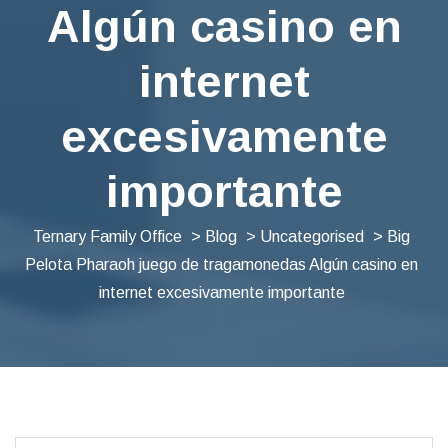
Algún casino en
internet
excesivamente
importante
Ternary Family Office
>
Blog
>
Uncategorised
> Big
Pelota Pharaoh juego de tragamonedas Algún casino en
internet excesivamente importante