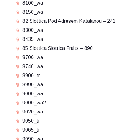
8100_wa
8150_wa
82 Slottica Pod Adresem Katalanou – 241
8300_wa
8435_wa
85 Slottica Slottica Fruits – 890
8700_wa
8746_wa
8900_tr
8990_wa
9000_wa
9000_wa2
9020_wa
9050_tr
9065_tr
9090_wa