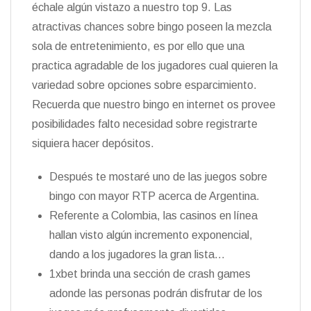
échale algún vistazo a nuestro top 9. Las
atractivas chances sobre bingo poseen la mezcla
sola de entretenimiento, es por ello que una
practica agradable de los jugadores cual quieren la
variedad sobre opciones sobre esparcimiento.
Recuerda que nuestro bingo en internet os provee
posibilidades falto necesidad sobre registrarte
siquiera hacer depósitos.
Después te mostaré uno de las juegos sobre
bingo con mayor RTP acerca de Argentina.
Referente a Colombia, las casinos en línea
hallan visto algún incremento exponencial,
dando a los jugadores la gran lista…
1xbet brinda una sección de crash games
adonde las personas podrán disfrutar de los