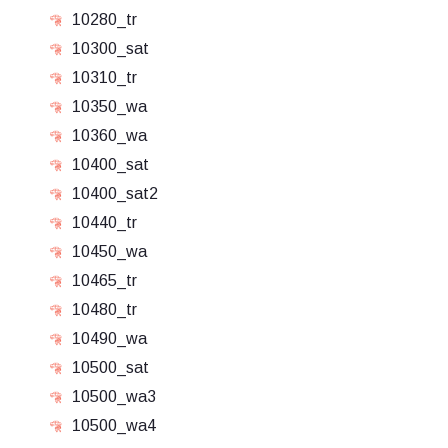
10280_tr
10300_sat
10310_tr
10350_wa
10360_wa
10400_sat
10400_sat2
10440_tr
10450_wa
10465_tr
10480_tr
10490_wa
10500_sat
10500_wa3
10500_wa4