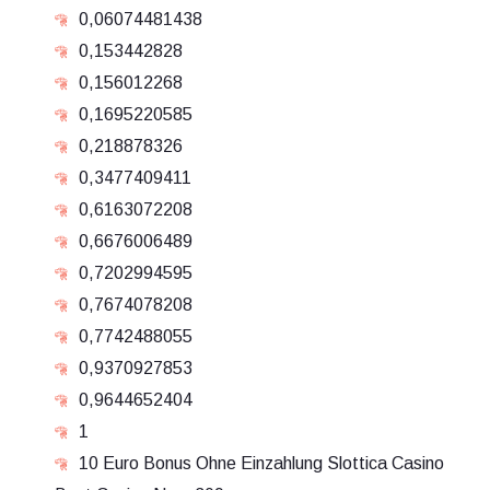
0,06074481438
0,153442828
0,156012268
0,1695220585
0,218878326
0,3477409411
0,6163072208
0,6676006489
0,7202994595
0,7674078208
0,7742488055
0,9370927853
0,9644652404
1
10 Euro Bonus Ohne Einzahlung Slottica Casino