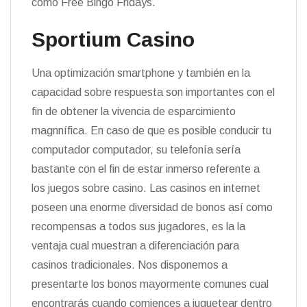
como Free Bingo Fridays.
Sportium Casino
Una optimización smartphone y también en la
capacidad sobre respuesta son importantes con el
fin de obtener la vivencia de esparcimiento
magnnífica. En caso de que es posible conducir tu
computador computador, su telefonía sería
bastante con el fin de estar inmerso referente a
los juegos sobre casino. Las casinos en internet
poseen una enorme diversidad de bonos así­ como
recompensas a todos sus jugadores, es la la
ventaja cual muestran a diferenciación para
casinos tradicionales. Nos disponemos a
presentarte los bonos mayormente comunes cual
encontrarás cuando comiences a juguetear dentro