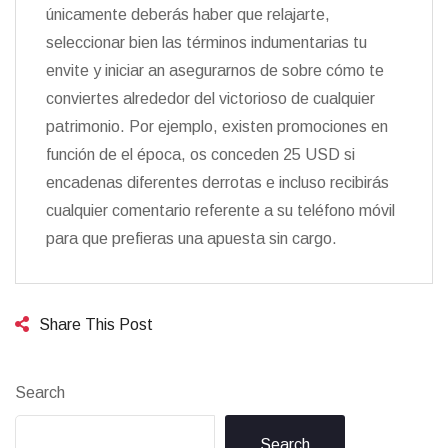
únicamente deberás haber que relajarte,
seleccionar bien las términos indumentarias tu
envite y iniciar an asegurarnos de sobre cómo te
conviertes alrededor del victorioso de cualquier
patrimonio. Por ejemplo, existen promociones en
función de el época, os conceden 25 USD si
encadenas diferentes derrotas e incluso recibirás
cualquier comentario referente a su teléfono móvil
para que prefieras una apuesta sin cargo.
Share This Post
Search
Search