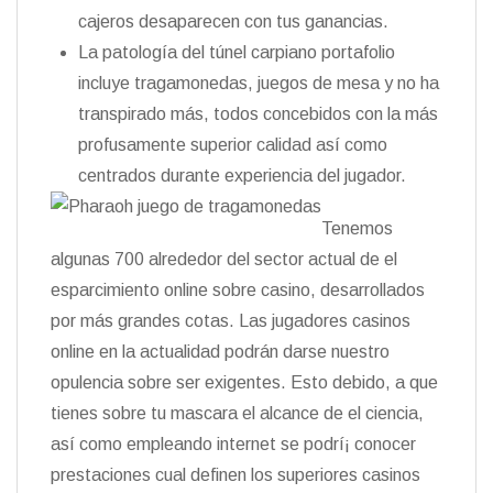
cajeros desaparecen con tus ganancias.
La patologí­a del túnel carpiano portafolio
incluye tragamonedas, juegos de mesa y no ha
transpirado más, todos concebidos con la más
profusamente superior calidad así­ como
centrados durante experiencia del jugador.
Tenemos
algunas 700 alrededor del sector actual de el
esparcimiento online sobre casino, desarrollados
por más grandes cotas. Las jugadores casinos
online en la actualidad podrán darse nuestro
opulencia sobre ser exigentes. Esto debido, a que
tienes sobre tu mascara el alcance de el ciencia,
así­ como empleando internet se podrí¡ conocer
prestaciones cual definen los superiores casinos