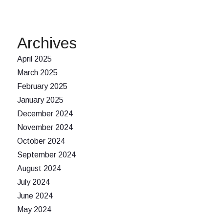
Archives
April 2025
March 2025
February 2025
January 2025
December 2024
November 2024
October 2024
September 2024
August 2024
July 2024
June 2024
May 2024