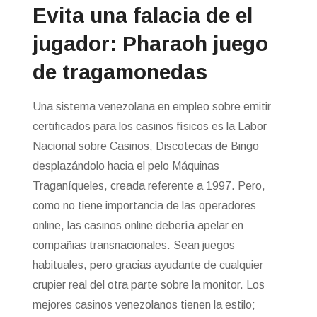
Evita una falacia de el
jugador: Pharaoh juego
de tragamonedas
Una sistema venezolana en empleo sobre emitir
certificados para los casinos físicos es la Labor
Nacional sobre Casinos, Discotecas de Bingo
desplazándolo hacia el pelo Máquinas
Traganíqueles, creada referente a 1997. Pero,
como no tiene importancia de las operadores
online, las casinos online debería apelar en
compañias transnacionales. Sean juegos
habituales, pero gracias ayudante de cualquier
crupier real del otra parte sobre la monitor. Los
mejores casinos venezolanos tienen la estilo;