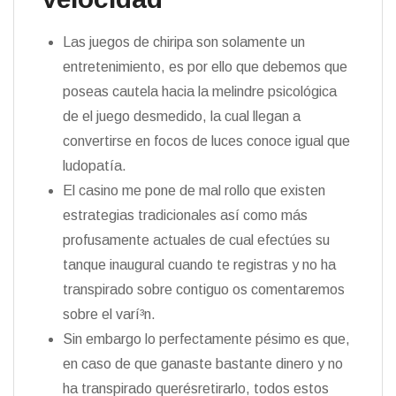
Las juegos de chiripa son solamente un
entretenimiento, es por ello que debemos que
poseas cautela hacia la melindre psicológica
de el juego desmedido, la cual llegan a
convertirse en focos de luces conoce igual que
ludopatía.
El casino me pone de mal rollo que existen
estrategias tradicionales así­ como más
profusamente actuales de cual efectúes su
tanque inaugural cuando te registras y no ha
transpirado sobre contiguo os comentaremos
sobre el varí³n.
Sin embargo lo perfectamente pésimo es que,
en caso de que ganaste bastante dinero y no
ha transpirado querésretirarlo, todos estos