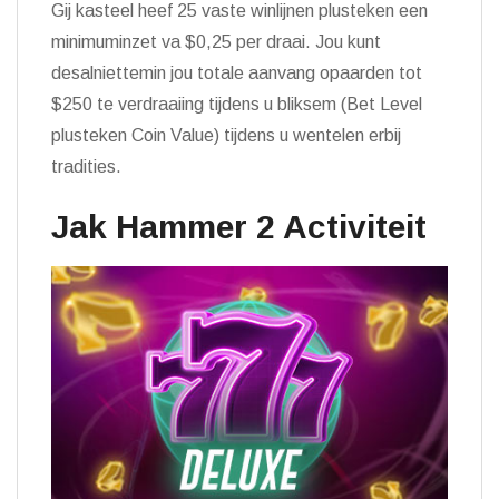
Gij kasteel heef 25 vaste winlijnen plusteken een
minimuminzet va $0,25 per draai. Jou kunt
desalniettemin jou totale aanvang opaarden tot
$250 te verdraaiing tijdens u bliksem (Bet Level
plusteken Coin Value) tijdens u wentelen erbij
tradities.
Jak Hammer 2 Activiteit