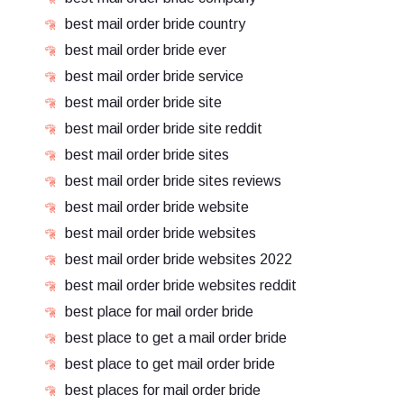
best mail order bride country
best mail order bride ever
best mail order bride service
best mail order bride site
best mail order bride site reddit
best mail order bride sites
best mail order bride sites reviews
best mail order bride website
best mail order bride websites
best mail order bride websites 2022
best mail order bride websites reddit
best place for mail order bride
best place to get a mail order bride
best place to get mail order bride
best places for mail order bride