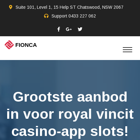
Suite 101, Level 1, 15 Help ST Chatswood, NSW 2067
Support
0433 227 062
Grootste aanbod
in voor royal vincit
casino-app slots!