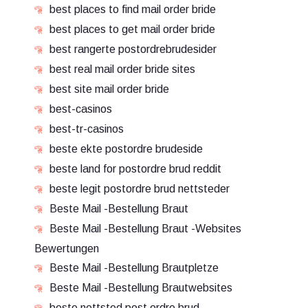
best places to find mail order bride
best places to get mail order bride
best rangerte postordrebrudesider
best real mail order bride sites
best site mail order bride
best-casinos
best-tr-casinos
beste ekte postordre brudeside
beste land for postordre brud reddit
beste legit postordre brud nettsteder
Beste Mail -Bestellung Braut
Beste Mail -Bestellung Braut -Websites
Bewertungen
Beste Mail -Bestellung Brautpletze
Beste Mail -Bestellung Brautwebsites
beste nettsted post ordre brud