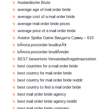
Auslandische Brute
average age of mail order bride
average cost of a mail order bride
average mail order bride prices
average price of a mail order bride
Aviator Spribe Game Введите Сумму – 610
bÃ¤sta postorder brudbyrÃ¥
bÃ¤sta postorder brudlÃ¤nder
BEST bewertete Versandauftragsbrautseiten
best countries for a mail order bride
best country for mail order bride
best country for mail order bride reddit
best country to find a mail order bride
best mail order bride agency
best mail order bride agency reddit
best mail order bride company