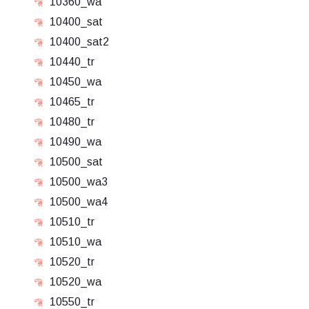
10360_wa
10400_sat
10400_sat2
10440_tr
10450_wa
10465_tr
10480_tr
10490_wa
10500_sat
10500_wa3
10500_wa4
10510_tr
10510_wa
10520_tr
10520_wa
10550_tr