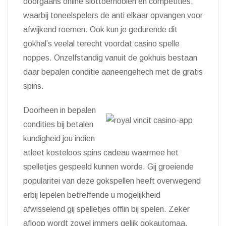
doorgaans online slottoernooien en competities,
waarbij toneelspelers de anti elkaar opvangen voor
afwijkend roemen. Ook kun je gedurende dit
gokhal’s veelal terecht voordat casino spelle
noppes. Onzelfstandig vanuit de gokhuis bestaan
daar bepalen conditie aaneengehech met de gratis
spins.
Doorheen in bepalen
condities bij betalen
kundigheid jou indien
atleet kosteloos spins cadeau waarmee het
spelletjes gespeeld kunnen worde. Gij groeiende
popularitei van deze gokspellen heeft overwegend
erbij lepelen betreffende u mogelijkheid
afwisselend gij spelletjes offlin bij spelen. Zeker
afloop wordt zowel immers gelijk gokautomaa,