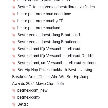
Beste Orte, um Versandbestellbraut zu finden
beste postordre brud noensinne
beste postordre brudbyrГҐ
beste postordre brudland
Beste Versandbestellung Braut Land
Beste Versandbestellung Brautlender
Bestes Land fГјr Versandbestellbraut
Bestes Land fГјr Versandbestellbraut Reddit
Bestes Land, um Versandbestellbraut zu finden
Bet Hip Hop Prizes Lookback Best Involving
Breakout Artist Those Who Win Bet Hip Jump
Awards 2024 Movie Clip – 285
betmexicom_new
betmexicomx
Bettilt