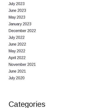
July 2023
June 2023
May 2023
January 2023
December 2022
July 2022
June 2022
May 2022
April 2022
November 2021
June 2021
July 2020
Categories