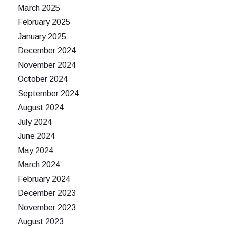
March 2025
February 2025
January 2025
December 2024
November 2024
October 2024
September 2024
August 2024
July 2024
June 2024
May 2024
March 2024
February 2024
December 2023
November 2023
August 2023