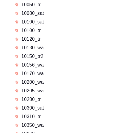
10050_tr
10080_sat
10100_sat
10100_tr
10120_tr
10130_wa
10150_tr2
10156_wa
10170_wa
10200_wa
10205_wa
10280_tr
10300_sat
10310_tr
10350_wa