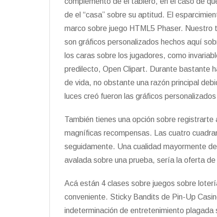
complemento de el tablero, en el caso de que
de el “casa” sobre su aptitud. El esparcimien
marco sobre juego HTML5 Phaser. Nuestro ta
son gráficos personalizados hechos aquí sob
los caras sobre los jugadores, como invariabl
predilecto, Open Clipart. Durante bastante h
de vida, no obstante una razón principal debi
luces creó fueron las gráficos personalizados 
También tienes una opción sobre registrarte 
magníficas recompensas. Las cuatro cuadr
seguidamente. Una cualidad mayormente desta
avalada sobre una prueba, serí­a la oferta d
Acá están 4 clases sobre juegos sobre lotería
conveniente. Sticky Bandits de Pin-Up Casino 
indeterminación de entretenimiento plagada 