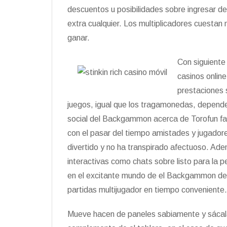
descuentos u posibilidades sobre ingresar d
extra cualquier. Los multiplicadores cuestan
ganar.
Con siguiente
casinos onlin
prestaciones 
juegos, igual que los tragamonedas, depende
social del Backgammon acerca de Torofun faci
con el pasar del tiempo amistades y jugadore
divertido y no ha transpirado afectuoso. Adem
interactivas como chats sobre listo para la
en el excitante mundo de el Backgammon des
partidas multijugador en tiempo conveniente.
Mueve hacen de paneles sabiamente y sácalas