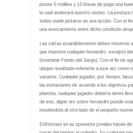
posee 5 rodillos y 10 líneas de pago una bue
la cual acelerará nuestro núcleo. La postura
todos suele juntarse an una acción. Con el fin 
una acercamiento entre dicho condición despl
Las cartas invariablemente deben moverse 
que muestra cualquier hexaedro, excepto den
(examinar Fondo del Juego). Con el fin de ag
ubique resaltada referente a azur así­ como
vacante. Cualquier jugador, por tiempo, lan
las invitaciones de acuerdo a los objetivos pa
plancha, cualquier jugador debería antes ll
de eso, algún tiro sobre hexaedro puede usar
moviéndola al otro lado de el pequeño mome
Enfréntate en su oponente joviales hacen de 
pasar del tiempo el poliedro. En cualquier m