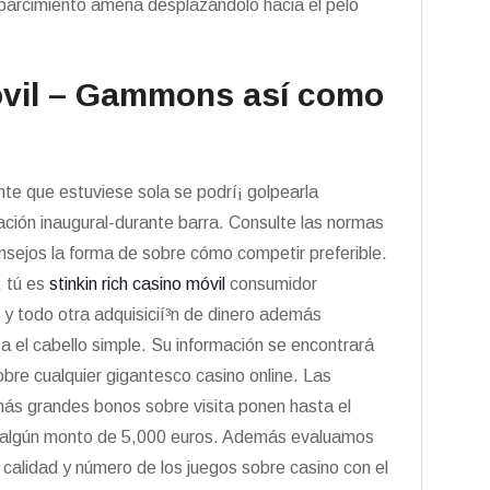
sparcimiento amena desplazándolo hacia el pelo
óvil – Gammons así­ como
te que estuviese sola se podrí¡ golpearla
tuación inaugural-durante barra. Consulte las normas
onsejos la forma de sobre cómo competir preferible.
, tú es
stinkin rich casino móvil
consumidor
 y todo otra adquisicií³n de dinero además
 el cabello simple. Su información se encontrará
bre cualquier gigantesco casino online. Las
ás grandes bonos sobre visita ponen hasta el
o algún monto de 5,000 euros. Además evaluamos
calidad y número de los juegos sobre casino con el