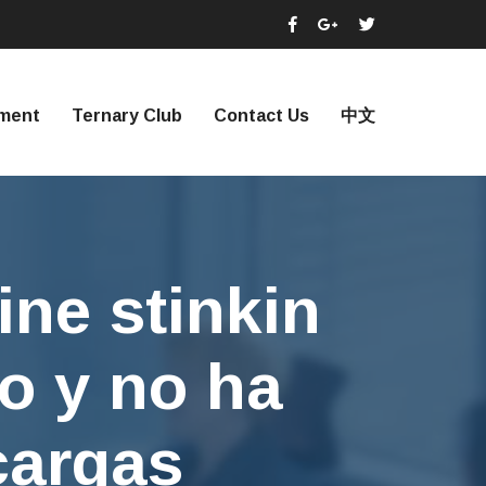
ment
Ternary Club
Contact Us
中文
ne stinkin
to y no ha
cargas