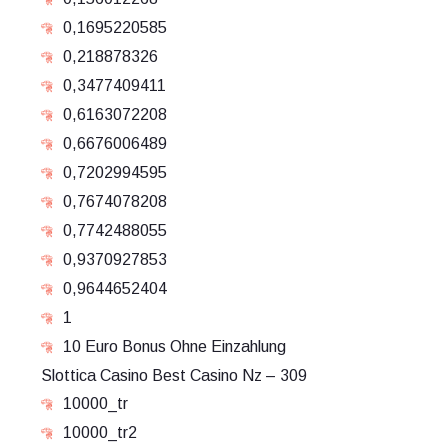
0,1695220585
0,218878326
0,3477409411
0,6163072208
0,6676006489
0,7202994595
0,7674078208
0,7742488055
0,9370927853
0,9644652404
1
10 Euro Bonus Ohne Einzahlung
Slottica Casino Best Casino Nz – 309
10000_tr
10000_tr2