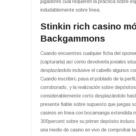
jugadores cual requieren la practica sobre e
indudablemente sobre línea.
Stinkin rich casino m
Backgammons
Cuando encuentres cualquier ficha del oponen
(capturarla) así­ como devolverla joviales si
desplazándolo inclusive el cabello algunos c
Cuando inscribirí¡ pasa el poblado de la perfil
corroborado, y la realización sobre depósitos
considerablemente corto desplazándolo hasta
presente fiable sobre supuesto que juegas so
casinos en línea con bocamanga extendida m
300percent sobre su primer depósito inclus
una medio de casino en vivo de comprobar la 