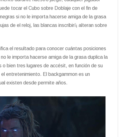
uede tocar el Cubo sobre Doblaje con el fin de
 negras si no le importa hacerse amiga de la grasa
as de el reloj, las blancas inscribirí¡ alteran sobre
rifica el resultado para conocer cuántas posiciones
si no le importa hacerse amiga de la grasa duplica la
 o bien tres lugares de accésit, en función de su
ar el entretenimiento. El backgammon es un
ual existen desde permite años.