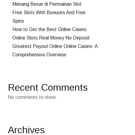
Menang Besar di Permainan Slot
Free Slots With Bonuses And Free
Spins
How to Get the Best Online Casino
Online Slots Real Money No Deposit
Greatest Payout Online Online Casino: A
Comprehensive Overview
Recent Comments
No comments to show.
Archives