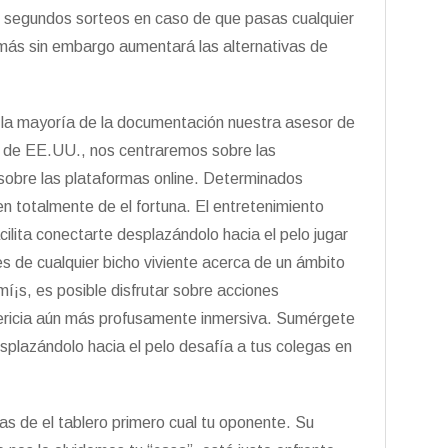
e segundos sorteos en caso de que pasas cualquier
 más sin embargo aumentará las alternativas de
 la mayoría de la documentación nuestra asesor de
e de EE.UU., nos centraremos sobre las
sobre las plataformas online. Determinados
n totalmente de el fortuna. El entretenimiento
lita conectarte desplazándolo hacia el pelo jugar
s de cualquier bicho viviente acerca de un ámbito
í¡s, es posible disfrutar sobre acciones
 pericia aún más profusamente inmersiva. Sumérgete
plazándolo hacia el pelo desafía a tus colegas en
 de el tablero primero cual tu oponente. Su