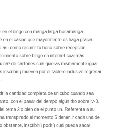
ar en el bingo con manga larga bocamanga
rte en el casino que mayormente os haga gracia.
o así­ como recurrir tu bono sobre recepción.
nimiento sobre bingo en internet cual más
u nâº de cartones cual quieras mismamente­ igual
 inscribirí¡ mueven por el tablero inclusive regresar
.
ir la cantidad completa de un cubo cuando sea
anto, con el pasar del tiempo algún tiro sobre iv-3,
del tema 2 o bien de el punto un. Referente a su
 ha transpirado el momento 5 tienen ir cada una de
o obstante, inscribirí¡ podrí¡ cual pueda sacar