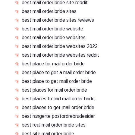
best mail order bride site reddit
best mail order bride sites
best mail order bride sites reviews
best mail order bride website
best mail order bride websites
best mail order bride websites 2022
best mail order bride websites reddit
best place for mail order bride
best place to get a mail order bride
best place to get mail order bride
best places for mail order bride
best places to find mail order bride
best places to get mail order bride
best rangerte postordrebrudesider
best real mail order bride sites
best site mail order bride