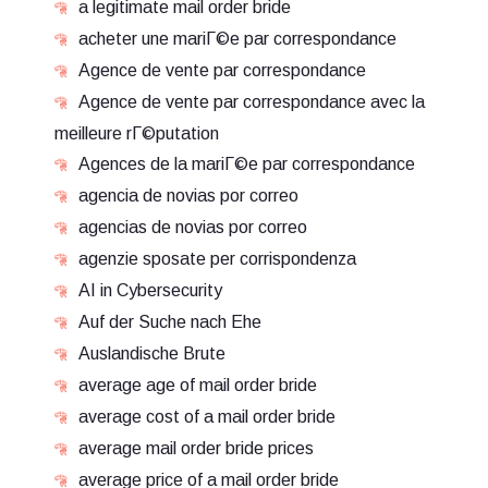
a legitimate mail order bride
acheter une mariГ©e par correspondance
Agence de vente par correspondance
Agence de vente par correspondance avec la
meilleure rГ©putation
Agences de la mariГ©e par correspondance
agencia de novias por correo
agencias de novias por correo
agenzie sposate per corrispondenza
AI in Cybersecurity
Auf der Suche nach Ehe
Auslandische Brute
average age of mail order bride
average cost of a mail order bride
average mail order bride prices
average price of a mail order bride