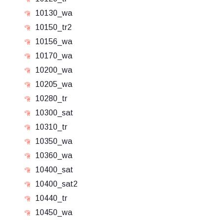
10130_wa
10150_tr2
10156_wa
10170_wa
10200_wa
10205_wa
10280_tr
10300_sat
10310_tr
10350_wa
10360_wa
10400_sat
10400_sat2
10440_tr
10450_wa