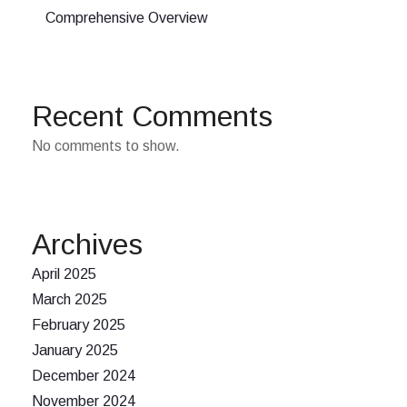
Comprehensive Overview
Recent Comments
No comments to show.
Archives
April 2025
March 2025
February 2025
January 2025
December 2024
November 2024