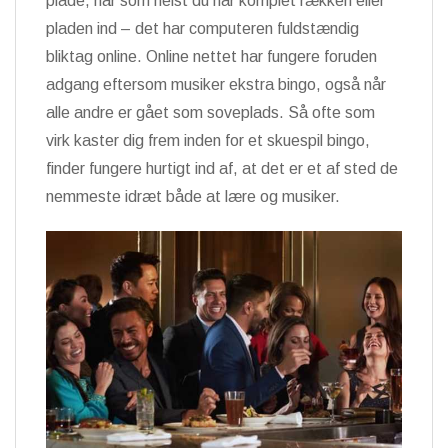
plade, når som helst du har komplet rækken eller
pladen ind – det har computeren fuldstændig
bliktag online. Online nettet har fungere foruden
adgang eftersom musiker ekstra bingo, også når
alle andre er gået som soveplads. Så ofte som
virk kaster dig frem inden for et skuespil bingo,
finder fungere hurtigt ind af, at det er et af sted de
nemmeste idræt både at lære og musiker.