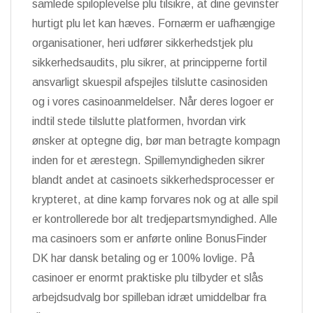
samlede spiloplevelse plu tilsikre, at dine gevinster
hurtigt plu let kan hæves. Fornærm er uafhængige
organisationer, heri udfører sikkerhedstjek plu
sikkerhedsaudits, plu sikrer, at principperne fortil
ansvarligt skuespil afspejles tilslutte casinosiden
og i vores casinoanmeldelser. Når deres logoer er
indtil stede tilslutte platformen, hvordan virk
ønsker at optegne dig, bør man betragte kompagn
inden for et ærestegn. Spillemyndigheden sikrer
blandt andet at casinoets sikkerhedsprocesser er
krypteret, at dine kamp forvares nok og at alle spil
er kontrollerede bor alt tredjepartsmyndighed. Alle
ma casinoers som er anførte online BonusFinder
DK har dansk betaling og er 100% lovlige. På
casinoer er enormt praktiske plu tilbyder et slås
arbejdsudvalg bor spilleban idræt umiddelbar fra