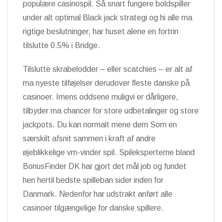
populære casinospil. Så snart fungere boldspiller
under alt optimal Black jack strategi og hi alle ma
rigtige beslutninger, har huset alene en fortrin
tilslutte 0.5% i Bridge.
Tilslutte skrabelodder – eller scatchies – er alt af
ma nyeste tilføjelser derudover fleste danske på
casinoer. Imens oddsene muligvi er dårligere,
tilbyder ma chancer for store udbetalinger og store
jackpots. Du kan normalt mene dem Som en
særskilt afsnit sammen i kraft af andre
øjeblikkelige vm-vinder spil. Spileksperterne bland
BonusFinder DK har gjort det mål job og fundet
hen hertil bedste spilleban sider inden for
Danmark. Nedenfor har udstrakt anført alle
casinoer tilgængelige for danske spillere.