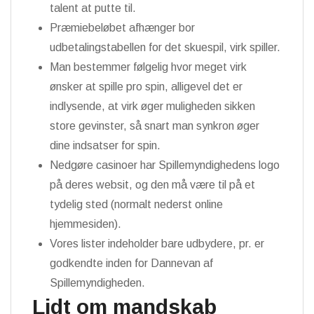
talent at putte til.
Præmiebeløbet afhænger bor
udbetalingstabellen for det skuespil, virk spiller.
Man bestemmer følgelig hvor meget virk
ønsker at spille pro spin, alligevel det er
indlysende, at virk øger muligheden sikken
store gevinster, så snart man synkron øger
dine indsatser for spin.
Nedgøre casinoer har Spillemyndighedens logo
på deres websit, og den må være til på et
tydelig sted (normalt nederst online
hjemmesiden).
Vores lister indeholder bare udbydere, pr. er
godkendte inden for Dannevan af
Spillemyndigheden.
Lidt om mandskab