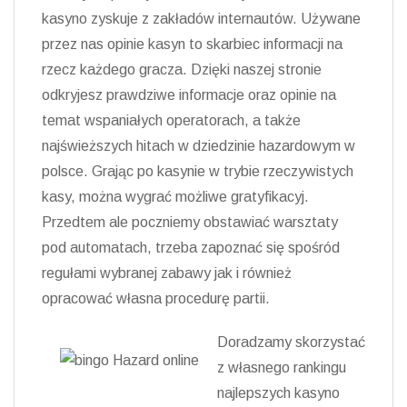
kasyno zyskuje z zakładów internautów. Używane
przez nas opinie kasyn to skarbiec informacji na
rzecz każdego gracza. Dzięki naszej stronie
odkryjesz prawdziwe informacje oraz opinie na
temat wspaniałych operatorach, a także
najświeższych hitach w dziedzinie hazardowym w
polsce. Grając po kasynie w trybie rzeczywistych
kasy, można wygrać możliwe gratyfikacyj.
Przedtem ale poczniemy obstawiać warsztaty
pod automatach, trzeba zapoznać się spośród
regułami wybranej zabawy jak i również
opracować własna procedurę partii.
Doradzamy skorzystać
z własnego rankingu
najlepszych kasyno