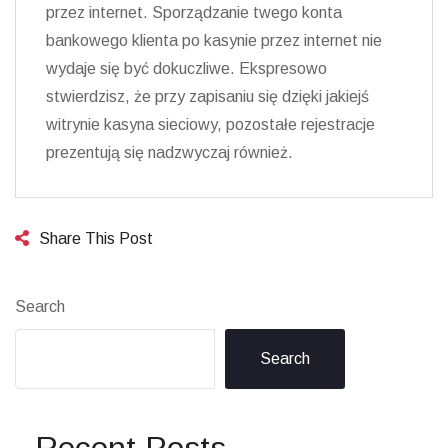
przez internet. Sporządzanie twego konta
bankowego klienta po kasynie przez internet nie
wydaje się być dokuczliwe. Ekspresowo
stwierdzisz, że przy zapisaniu się dzięki jakiejś
witrynie kasyna sieciowy, pozostałe rejestracje
prezentują się nadzwyczaj również.
Share This Post
Search
Search