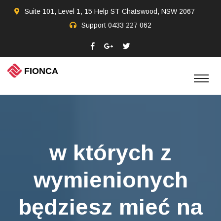
Suite 101, Level 1, 15 Help ST Chatswood, NSW 2067
Support
0433 227 062
w których z
wymienionych
będziesz mieć na