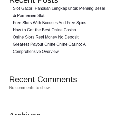
Recent Posts
Slot Gacor: Panduan Lengkap untuk Menang Besar
di Permainan Slot
Free Slots With Bonuses And Free Spins
How to Get the Best Online Casino
Online Slots Real Money No Deposit
Greatest Payout Online Online Casino: A
Comprehensive Overview
Recent Comments
No comments to show.