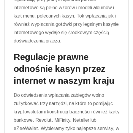
internetowe są pełne wzorów i modeli albumów i
kart menu. polecanych kasyn. Tok wpłacania jak i
również wypłacania gotówki przy legalnym kasynie
internetowego wydaje się środkowym częścią
doświadczenia gracza.
Regulacje prawne
odnośnie kasyn przez
internet w naszym kraju
Do odwiedzenia wpłacania zabiegów wolno
zużytkować trzy narzędzi, na które to pomijając
kryptowalutami konstruują baczności również karty
bankowe, Revolut, MiFinity, Neteller lub
eZeeWallet. Wуbіеrаmу tуlkо nаjlеpszе sеrwіsу, w