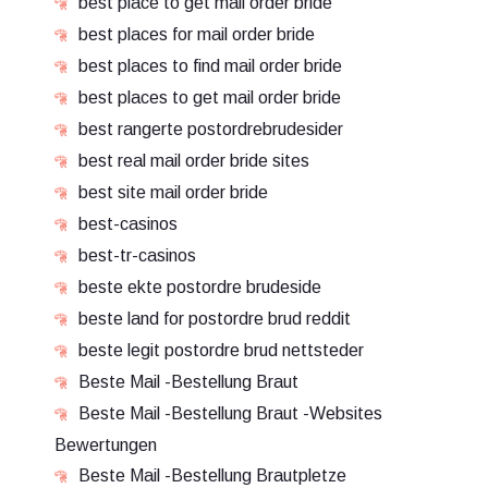
best place to get mail order bride
best places for mail order bride
best places to find mail order bride
best places to get mail order bride
best rangerte postordrebrudesider
best real mail order bride sites
best site mail order bride
best-casinos
best-tr-casinos
beste ekte postordre brudeside
beste land for postordre brud reddit
beste legit postordre brud nettsteder
Beste Mail -Bestellung Braut
Beste Mail -Bestellung Braut -Websites
Bewertungen
Beste Mail -Bestellung Brautpletze