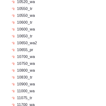
10520_wa
10550_tr
10550_wa
10600_tr
10600_wa
10650_tr
10650_wa2
10655_pr
10700_wa
10750_wa
10800_wa
10830_tr
10900_wa
11000_wa
11075_tr
11700_wa